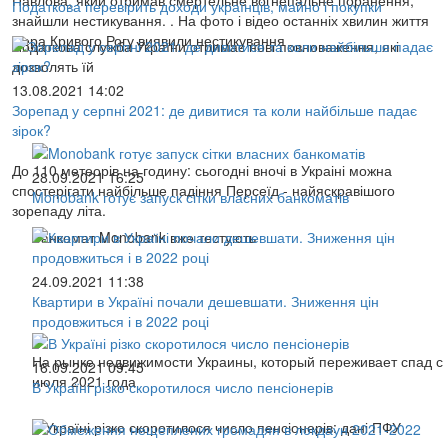
Податкова перевірить доходи українців, майно і покупки
знайшли нестикування. . На фото і відео останніх хвилин життя
мера Кривого Рогу виявили нестикування
Податкова служба України отримає нові повноваження, які
дозволять їй
13.08.2021 14:02
Зорепад у серпні 2021: де дивитися та коли найбільше падає
зірок?
До 110 метеорів на годину: сьогодні вночі в Украіні можна
28.09.2021 16:25
спостерігати найбільше падіння Персеїд - найяскравішого
Monobank готує запуск сітки власних банкоматів
зорепаду літа.
Банкомат Monobank вже тестують
24.09.2021 11:38
Квартири в Україні почали дешевшати. Зниження цін
продовжиться і в 2022 році
На рынке недвижимости Украины, который переживает спад с
16.09.2021 09:45
июля 2021 года
В Україні різко скоротилося число пенсіонерів
В Україні різко скоротилося число пенсіонерів: дані ПФУ