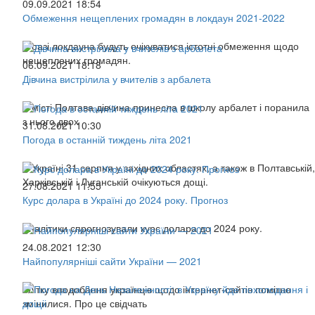
09.09.2021 18:54
Обмеження нещеплених громадян в локдаун 2021-2022
У разі локдауна будуть очікуватися істотні обмеження щодо
нещеплених громадян.
06.09.2021 18:18
Дівчина вистрілила у вчителів з арбалета
В місті Полтава дівчина принесла в школу арбалет і поранила
з нього двох
31.08.2021 10:30
Погода в останній тиждень літа 2021
В Україні 31 серпня у західних областях, а також в Полтавській,
Харківській і Луганській очікуються дощі.
27.08.2021 11:55
Курс долара в Україні до 2024 року. Прогноз
Аналітики спрогнозували курс долара до 2024 року.
24.08.2021 12:30
Найпопулярніші сайти України — 2021
Улітку вподобання українців щодо інтернет-сайтів помітно
змінилися. Про це свідчать