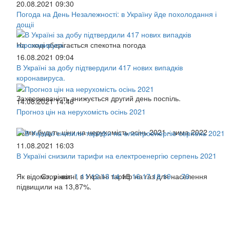
20.08.2021 09:30
Погода на День Незалежності: в Україну йде похолодання і
дощіі
На сході зберігається спекотна погода
16.08.2021 09:04
В Україні за добу підтвердили 417 нових випадків
коронавируса.
Захворюваність знижується другий день поспіль.
14.08.2021 14:46
Прогноз цін на нерухомість осінь 2021
Якіми будуть ціни на нерухомість осінь 2021 - зима 2022
11.08.2021 16:03
В Україні снизили тарифи на електроенергію серпень 2021
Як відомо, у квітні, в Україні тариф на газ для населення
Сторінки:
1
11
12
13
14
15
16
17
18
19
...
76
підвищили на 13,87%.