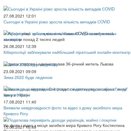
27.08.2021 12:01
Сьогодні в Україні різко зросла кількість випадків СOVID
В Україні різко зросла кількість нових СOVID-захворювань -
захворіли понад 2 тисячі людей
26.08.2021 12:39
Кіберполіції заблокували найбільший піратський онлайн-кінотеатр
Додаток створив і адміністрував 36-річний житель Львова
23.08.2021 09:09
Зима 2022 буде ледяною
Крижані дощі, морози і Снігопади: синоптик спрогнозував "люту"
зиму в Україні
17.08.2021 11:40
Виявили невідповідності фото та відео з дому загиблого мера
Кривого Рогу
На фото і відео з місця загибелі мера Кривого Рогу Костянтина
15.08.2021 15:49
Павлова, який отримав смертельне вогнепальне поранення,