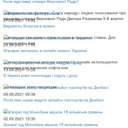
Коли відставка сіпкера Верховної Ради?
Парламентська фракція «Слуга народу» ініціює голосування про
відставку спікера Верховної Ради Дмитра Разумкова 5-8 жовтня
27.09.2021 14:32
Варианты бонусов в казино
Преимущества казино игрок оценит в процессе ставок. Для
начала игры вам
23.09.2021 17:55
Игровые автоматы в онлайн казино Украина
Демонстрационные версии автоматов онлайн используются
игроками для изучения софта или
13.09.2021 10:29
В Україні різко похолодає і підуть і дощі
На вихідних різко похолодає
09.09.2021 09:38
Росія має намір видати мільйон паспортів на Донбасі
02.09.2021 15:35
Шахраї під Монобанк вкрали 18 мільйонів гривень