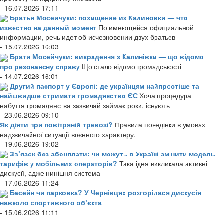
- 16.07.2026 17:11
Братья Мосейчуки: похищение из Калиновки — что
известно на данный момент
По имеющейся официальной
информации, речь идет об исчезновении двух братьев
- 15.07.2026 16:03
Брати Мосейчуки: викрадення з Калинівки — що відомо
про резонансну справу
Що стало відомо громадськості
- 14.07.2026 16:01
Другий паспорт у Європі: де українцям найпростіше та
найшвидше отримати громадянство ЄС
Хоча процедура
набуття громадянства зазвичай займає роки, існують
- 23.06.2026 09:10
Як діяти при повітряній тревозі?
Правила поведінки в умовах
надзвичайної ситуації воєнного характеру.
- 19.06.2026 19:02
Зв’язок без абонплати: чи можуть в Україні змінити модель
тарифів у мобільних операторів?
Така ідея викликала активні
дискусії, адже нинішня система
- 17.06.2026 11:24
Басейн чи парковка? У Чернівцях розгорілася дискусія
навколо спортивного об’єкта
- 15.06.2026 11:11