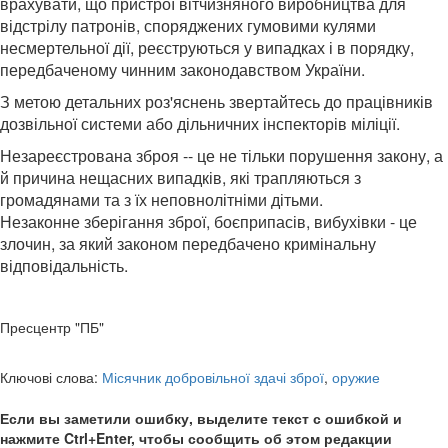
врахувати, що пристрої вітчизняного виробництва для
відстрілу патронів, споряджених гумовими кулями
несмертельної дії, реєструються у випадках і в порядку,
передбаченому чинним законодавством України.
З метою детальних роз'яснень звертайтесь до працівників
дозвільної системи або дільничних інспекторів міліції.
Незареєстрована зброя -- це не тільки порушення закону, а
й причина нещасних випадків, які трапляються з
громадянами та з їх неповнолітніми дітьми.
Незаконне зберігання зброї, боєприпасів, вибухівки - це
злочин, за який законом передбачено кримінальну
відповідальність.
Пресцентр "ПБ"
Ключові слова:
Місячник добровільної здачі зброї
,
оружие
Если вы заметили ошибку, выделите текст с ошибкой и
нажмите Ctrl+Enter, чтобы сообщить об этом редакции