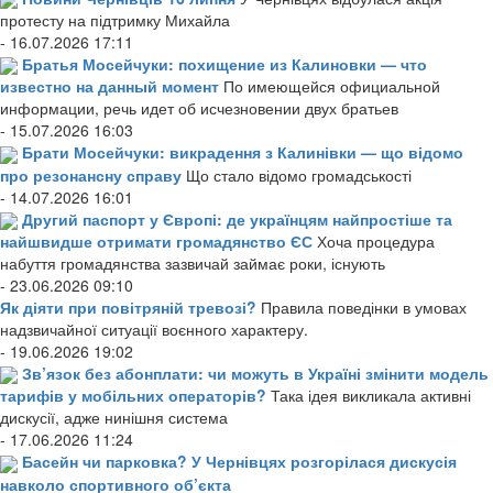
протесту на підтримку Михайла
- 16.07.2026 17:11
Братья Мосейчуки: похищение из Калиновки — что
известно на данный момент
По имеющейся официальной
информации, речь идет об исчезновении двух братьев
- 15.07.2026 16:03
Брати Мосейчуки: викрадення з Калинівки — що відомо
про резонансну справу
Що стало відомо громадськості
- 14.07.2026 16:01
Другий паспорт у Європі: де українцям найпростіше та
найшвидше отримати громадянство ЄС
Хоча процедура
набуття громадянства зазвичай займає роки, існують
- 23.06.2026 09:10
Як діяти при повітряній тревозі?
Правила поведінки в умовах
надзвичайної ситуації воєнного характеру.
- 19.06.2026 19:02
Зв’язок без абонплати: чи можуть в Україні змінити модель
тарифів у мобільних операторів?
Така ідея викликала активні
дискусії, адже нинішня система
- 17.06.2026 11:24
Басейн чи парковка? У Чернівцях розгорілася дискусія
навколо спортивного об’єкта