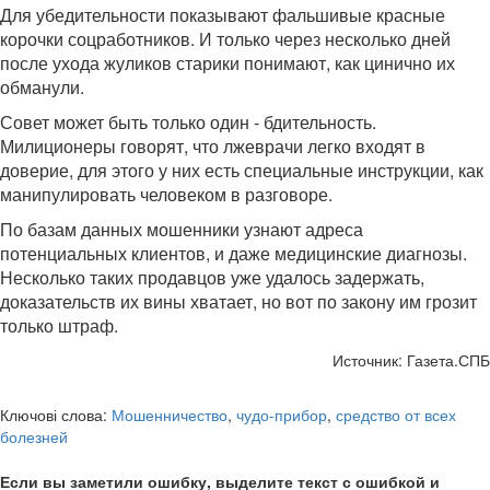
Для убедительности показывают фальшивые красные
корочки соцработников. И только через несколько дней
после ухода жуликов старики понимают, как цинично их
обманули.
Совет может быть только один - бдительность.
Милиционеры говорят, что лжеврачи легко входят в
доверие, для этого у них есть специальные инструкции, как
манипулировать человеком в разговоре.
По базам данных мошенники узнают адреса
потенциальных клиентов, и даже медицинские диагнозы.
Несколько таких продавцов уже удалось задержать,
доказательств их вины хватает, но вот по закону им грозит
только штраф.
Источник: Газета.СПБ
Ключові слова:
Мошенничество
,
чудо-прибор
,
средство от всех
болезней
Если вы заметили ошибку, выделите текст с ошибкой и