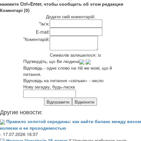
нажмите Ctrl+Enter, чтобы сообщить об этом редакции
Коментарі (0)
Додати свій коментарій:
*
Ім'я:
E-mail:
*
Коментарій:
Символів залишилося:
із
Підтвердіть, що Ви людина
Відповідь - одне слово на тій же мові, що й
питання.
Відповідь на питання «скільки» - число
Нову загадку, будь-ласка
Другие новости:
Правило золотой середины: как найти баланс между весом
коляски и ее проходимостью
- 17.07.2026 16:57
Новини Чернівців 16 липня
У Чернівцях відбулася акція