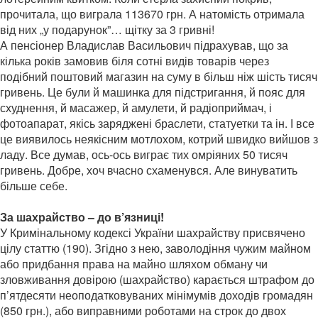
прочитала, що виграла 113670 грн. А натомість отримала
від них „у подарунок”… щітку за 3 гривні!
А пенсіонер Владислав Васильович підрахував, що за
кілька років замовив біля сотні видів товарів через
подібний поштовий магазин на суму в більш ніж шість тисяч
гривень. Це були й машинка для підстригання, й пояс для
схуднення, й масажер, й амулети, й радіоприймач, і
фотоапарат, якісь заряджені браслети, статуетки та ін. І все
це виявилось неякісним мотлохом, котрий швидко вийшов з
ладу. Все думав, ось-ось виграє тих омріяних 50 тисяч
гривень. Добре, хоч вчасно схаменувся. Але винуватить
більше себе.
За шахрайство – до в’язниці!
У Кримінальному кодексі України шахрайству присвячено
цілу статтю (190). Згідно з нею, заволодіння чужим майном
або придбання права на майно шляхом обману чи
зловживання довірою (шахрайство) карається штрафом до
п’ятдесяти неоподатковуваних мінімумів доходів громадян
(850 грн.), або виправними роботами на строк до двох