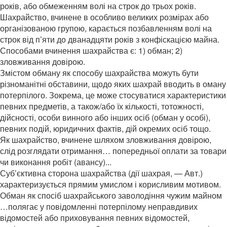
років, або обмеженням волі на строк до трьох років.
Шахрайство, вчинене в особливо великих розмірах або
організованою групою, карається позбавленням волі на
строк від п’яти до дванадцяти років з конфіскацією майна.
Способами вчинення шахрайства є: 1) обман; 2)
зловживання довірою.
Змістом обману як способу шахрайства можуть бути
різноманітні обставини, щодо яких шахрай вводить в оману
потерпілого. Зокрема, це може стосуватися характеристики
певних предметів, а також/або їх кількості, тотожності,
дійсності, особи винного або інших осіб (обман у особі),
певних подій, юридичних фактів, дій окремих осіб тощо.
Як шахрайство, вчинене шляхом зловживання довірою,
слід розглядати отримання… попередньої оплати за товари
чи виконання робіт (авансу)...
Суб’єктивна сторона шахрайства (дії шахрая, — Авт.)
характеризується прямим умислом і корисливим мотивом.
Обман як спосіб шахрайського заволодіння чужим майном
…полягає у повідомленні потерпілому неправдивих
відомостей або приховування певних відомостей,