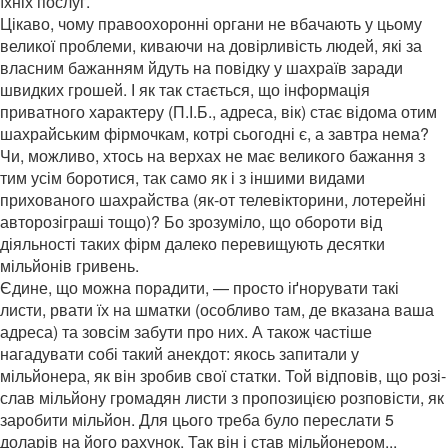
їхніх послуг.
Цікаво, чому правоохоронні органи не вбачають у цьому
великої проблеми, киваючи на довірливість людей, які за
власним бажанням йдуть на повідку у шахраїв заради
швидких грошей. І як так стається, що інформація
приватного характеру (П.І.Б., адреса, вік) стає відома отим
шахрайським фірмочкам, котрі сьогодні є, а завтра нема?
Чи, можливо, хтось на верхах не має великого бажання з
тим усім боротися, так само як і з іншими видами
прихованого шахрайства (як-от телевікторини, лотерейні
авторозіграші тощо)? Бо зрозуміло, що обороти від
діяльності таких фірм далеко перевищують десятки
мільйонів гривень.
Єдине, що можна порадити, — просто іґнорувати такі
листи, рвати їх на шматки (особливо там, де вказана ваша
адреса) та зовсім забути про них. А також частіше
нагадувати собі такий анекдот: якось запитали у
мільйонера, як він зробив свої статки. Той відповів, що розі-
слав мільйону громадян листи з пропозицією розповісти, як
заробити мільйон. Для цього треба було переслати 5
доларів на його рахунок. Так він і став мільйонером...