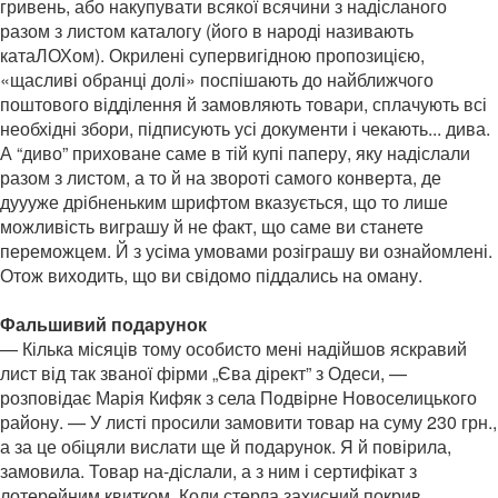
гривень, або накупувати всякої всячини з надісланого
разом з листом каталогу (його в народі називають
катаЛОХом). Окрилені супервигідною пропозицією,
«щасливі обранці долі» поспішають до найближчого
поштового відділення й замовляють товари, сплачують всі
необхідні збори, підписують усі документи і чекають... дива.
А “диво” приховане саме в тій купі паперу, яку надіслали
разом з листом, а то й на звороті самого конверта, де
дуууже дрібненьким шрифтом вказується, що то лише
можливість виграшу й не факт, що саме ви станете
переможцем. Й з усіма умовами розіграшу ви ознайомлені.
Отож виходить, що ви свідомо піддались на оману.
Фальшивий подарунок
— Кілька місяців тому особисто мені надійшов яскравий
лист від так званої фірми „Єва дірект” з Одеси, —
розповідає Марія Кифяк з села Подвірне Новоселицького
району. — У листі просили замовити товар на суму 230 грн.,
а за це обіцяли вислати ще й подарунок. Я й повірила,
замовила. Товар на-діслали, а з ним і сертифікат з
лотерейним квитком. Коли стерла захисний покрив,