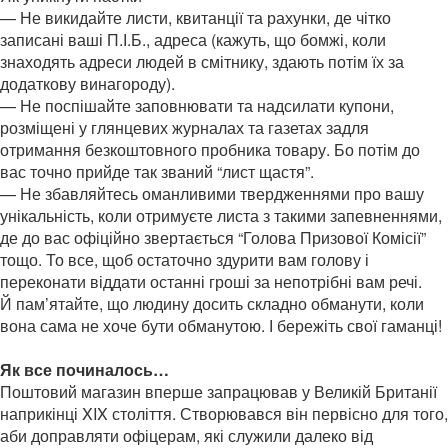
— Не викидайте листи, квитанції та рахунки, де чітко
записані ваші П.І.Б., адреса (кажуть, що бомжі, коли
знаходять адреси людей в смітнику, здають потім їх за
додаткову винагороду).
— Не поспішайте заповнювати та надсилати купони,
розміщені у глянцевих журналах та газетах задля
отримання безкоштовного пробника товару. Бо потім до
вас точно прийде так званий “лист щастя”.
— Не збавляйтесь оманливими твердженнями про вашу
унікальність, коли отримуєте листа з такими запевненнями,
де до вас офіційно звертається “Голова Призової Комісії”
тощо. То все, щоб остаточно здурити вам голову і
переконати віддати останні гроші за непотрібні вам речі.
Й пам’ятайте, що людину досить складно обманути, коли
вона сама не хоче бути обманутою. І бережіть свої гаманці!
Як все починалось…
Поштовий магазин вперше запрацював у Великій Британії
наприкінці XIX століття. Створювався він первісно для того,
аби доправляти офіцерам, які служили далеко від