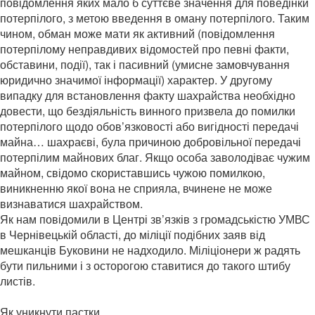
повідомлення яких мало б суттєве значення для поведінки
потерпілого, з метою введення в оману потерпілого. Таким
чином, обман може мати як активний (повідомлення
потерпілому неправдивих відомостей про певні факти,
обставини, події), так і пасивний (умисне замовчування
юридично значимої інформації) характер. У другому
випадку для встановлення факту шахрайства необхідно
довести, що бездіяльність винного призвела до помилки
потерпілого щодо обов’язковості або вигідності передачі
майна… шахраєві, була причиною добровільної передачі
потерпілим майнових благ. Якщо особа заволодіває чужим
майном, свідомо скориставшись чужою помилкою,
виникненню якої вона не сприяла, вчинене не може
визнаватися шахрайством.
Як нам повідомили в Центрі зв’язків з громадськістю УМВС
в Чернівецькій області, до міліції подібних заяв від
мешканців Буковини не надходило. Міліціонери ж радять
бути пильними і з осторогою ставитися до такого штибу
листів.
Як уникнути пастки