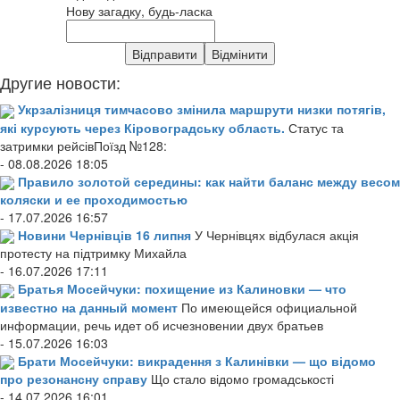
Нову загадку, будь-ласка
Другие новости:
Укрзалізниця тимчасово змінила маршрути низки потягів,
які курсують через Кіровоградську область.
Статус та
затримки рейсівПоїзд №128:
- 08.08.2026 18:05
Правило золотой середины: как найти баланс между весом
коляски и ее проходимостью
- 17.07.2026 16:57
Новини Чернівців 16 липня
У Чернівцях відбулася акція
протесту на підтримку Михайла
- 16.07.2026 17:11
Братья Мосейчуки: похищение из Калиновки — что
известно на данный момент
По имеющейся официальной
информации, речь идет об исчезновении двух братьев
- 15.07.2026 16:03
Брати Мосейчуки: викрадення з Калинівки — що відомо
про резонансну справу
Що стало відомо громадськості
- 14.07.2026 16:01