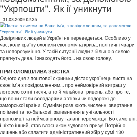
"Укрпошти". Як ії уникнути
- 31.03.2009 02:35
Довірливих людей в Україні не переведеться. Особливо у
час, коли країну охопили економічна криза, політичні чвари
та непорозуміння. У такій ситуації люди з більшою силою
прагнуть дива. І знаходять його... на свою голову.
ПРИГОЛОМШЛИВА ЗВІСТКА
Одного дня з поштової скриньки дістає українець листа на
своє ім’я з повідомленням... про неймовірний виграш у
лотерею сотні тисяч, а то й мільйона гривень, або про те,
що вони стали володарями автівки чи подорожі до
заморської країни. Сумніви розвіюють численні звертання
по імені та по-батькові, запевнення в унікальності
пропозиції та неймовірному талані переможця. Бо саме він,
і ніхто інший, став власником чудового призу! Потрібно
лишень або сплатити адміністративний збір у сумі 130