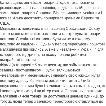
батьківщини, англійські товари. Згодом така практика
розповсюдилась і на провінцію, звідкіля англійці пош-тою
замовляли товари з Лондона. Бізнес виявився успішним і
вже за кілька десятиліть поширився країнами Европи та
США.
Мешканці ж невеликих міст та селищ Совєтського Союзу
також мали можливість замовляти та отримувати товари
поштою. Спеціальні каталоги були чи не в кожному
поштовому відділенні. Однак у період перебудови пош-тові
магазинчики прикрились. А вже у незалежній Україні, після
їх чергового відкриття, на цьому почали робитися
шахрайські капітали.
Фірми (а їх наразі є більше десяти), що займаються так
званим «пост-шопінгом», були і залишаються
«невловимими месниками», змінюють свою юридичну та
поштову адресу, банківські реквізити, тож знайти їх
ошуканим клієнтам було і залишається так само складно, як
і повернути викинуті на вітер кошти. Справжніх поштових
магазинів (якісні товари за доступними цінами) одиниці, до
того ж, люди тепер з великою пересторогою ставляться до