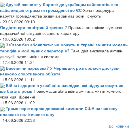
Другий паспорт у Європі: де українцям найпростіше та
найшвидше отримати громадянство ЄС
Хоча процедура
набуття громадянства зазвичай займає роки, існують
- 23.06.2026 09:10
Як діяти при повітряній тревозі?
Правила поведінки в умовах
надзвичайної ситуації воєнного характеру.
- 19.06.2026 19:02
Зв’язок без абонплати: чи можуть в Україні змінити модель
тарифів у мобільних операторів?
Така ідея викликала активні
дискусії, адже нинішня система
- 17.06.2026 11:24
Басейн чи парковка? У Чернівцях розгорілася дискусія
навколо спортивного об’єкта
- 15.06.2026 11:11
Війна і здоров’я українців: наслідки, які відчуватимуться
ще багато років
Повномасштабна війна змінила життя кожного
українця. Щоденні
- 15.06.2026 11:02
Трамп перетворює державні символи США на частину
власного політичного шоу
- 14.06.2026 22:38
Всі новини