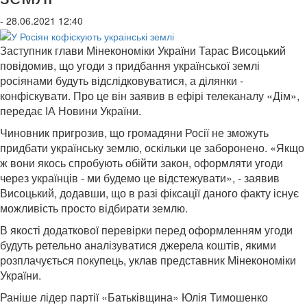
- 28.06.2021 12:40
Заступник глави Мінекономіки України Тарас Висоцький
повідомив, що угоди з придбання української землі
росіянами будуть відслідковуватися, а ділянки -
конфіскувати. Про це він заявив в ефірі телеканалу «Дім»,
передає ІА Новини України.
Чиновник пригрозив, що громадяни Росії не зможуть
придбати українську землю, оскільки це заборонено. «Якщо
ж вони якось спробують обійти закон, оформляти угоди
через українців - ми будемо це відстежувати», - заявив
Висоцький, додавши, що в разі фіксації даного факту існує
можливість просто відбирати землю.
В якості додаткової перевірки перед оформленням угоди
будуть ретельно аналізуватися джерела коштів, якими
розплачується покупець, уклав представник Мінекономіки
України.
Раніше лідер партії «Батьківщина» Юлія Тимошенко