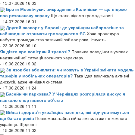
- 15.07.2026 16:03
Брати Мосейчуки: викрадення з Калинівки — що відомо
про резонансну справу
Що стало відомо громадськості
- 14.07.2026 16:01
Другий паспорт у Європі: де українцям найпростіше та
найшвидше отримати громадянство ЄС
Хоча процедура
набуття громадянства зазвичай займає роки, існують
- 23.06.2026 09:10
Як діяти при повітряній тревозі?
Правила поведінки в умовах
надзвичайної ситуації воєнного характеру.
- 19.06.2026 19:02
Зв’язок без абонплати: чи можуть в Україні змінити модель
тарифів у мобільних операторів?
Така ідея викликала активні
дискусії, адже нинішня система
- 17.06.2026 11:24
Басейн чи парковка? У Чернівцях розгорілася дискусія
навколо спортивного об’єкта
- 15.06.2026 11:11
Війна і здоров’я українців: наслідки, які відчуватимуться
ще багато років
Повномасштабна війна змінила життя кожного
українця. Щоденні
- 15.06.2026 11:02