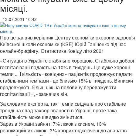
місяці.
- 13.07.2021 10:42
Про це заявив керівник Центру економіки охорони здоров'я
Київської школи економіки (KSE) Юрій Ганіченко під час
онлайн-брифінгу. Статистика Ковіду літо 2021
«Ситуація в Україні є стабільно хорошою. Стабільно добові
госпіталізації падають на 10% в тиждень. Це дуже хороші
темпи ... І кількість «ковідних» пацієнтів продовжує падати
стабільними темпами - це близько 15% в тиждень. Виписки
продовжують більш ніж на половину переважувати
госпіталізації », - зазначив він.
За словами експерта, такі темпи свідчать про стабільне
тренді на спад захворюваності в Україні, проте така
стабільність може швидко змінитися.
Зараз в Україні зайняті 7% ліжок з киснем, 13%
реанімаційних ліжок і 3% хворих підключені до апаратів