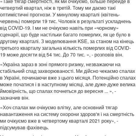
«Таке тягар смертності, як ми очікуємо, більше перейде в
четвертий квартал, ніж в третій. Тому ми даємо такі
оптимістичні прогнози. У минулому кварталі (квітень-
червень) померли 19 тис. Чоловік в результаті ускладнень
від COVID-19. І ми не очікуємо навіть при «чорному»
сценарії, що буде настільки багато померлих, як це було в
другому кварталі. З моделювання KSE, за станом на кінець
третього кварталу загальна кількість померлих від COVID-
19 може досягти від 54 тис. До 70 тис. », - розповів він.
«Україна зараз в зоні прямого ризику, незважаючи на
стабільний спад захворюваності. Ми дійсно чекаємо спалах
в Україні, починаючи вже з цього місяця. Потенційно спалах
може початися і в наступному місяці, але дуже-дуже велика
ймовірність, що спалах почнеться до вересня ... », -
зазначив він.
«Хоч спалах ми очікуємо влітку, але основний тягар
навантаження на систему охорони здоров'я і на смертність
ми очікуємо вже в четвертому кварталі 2021 року», -
підсумував фахівець.