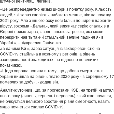
штучної вентиляції легенів.
«Це безпрецедентно низькі цифри з початку року. Кількість
людей, які зараз хворіють, набагато менше, ніж на початку
2021 року. Але з іншого боку нові більш поширені варіанти
вірусу, зокрема «Дельта», який викликає серію спалахів в
Європі прямо зараз, є зовнішньою загрозою, яка може
перекрити навіть такий стабільний велике падіння як в
Україні », - підкреслив Ганіченко.
За даними KSE, зараз ситуація із захворюваністю на
COVID-19 стабільна в кожному з регіонів, а рівень
захворюваності знаходиться на відносно невеликих
показниках.
«Щодо хороша новина в тому, що добова смертність в
Україні вийшла на рівень плато 2020 року - в середньому 17
померлих за добу», - додав він.
Аналітик уточнив, що, за прогнозами KSE, на третій квартал
цього року (липень, серпень і вересень), який вже почався,
не очікується великого зростання рівня смертності, навіть
якщо почнеться спалах COVID-19.