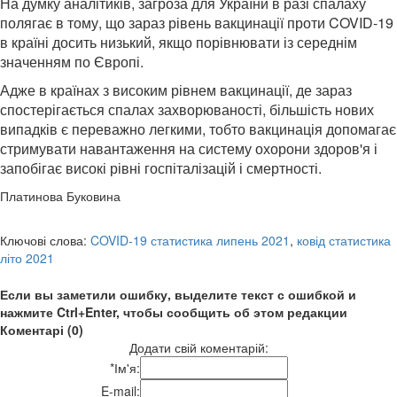
На думку аналітиків, загроза для України в разі спалаху
полягає в тому, що зараз рівень вакцинації проти COVID-19
в країні досить низький, якщо порівнювати із середнім
значенням по Європі.
Адже в країнах з високим рівнем вакцинації, де зараз
спостерігається спалах захворюваності, більшість нових
випадків є переважно легкими, тобто вакцинація допомагає
стримувати навантаження на систему охорони здоров'я і
запобігає високі рівні госпіталізацій і смертності.
Платинова Буковина
Ключові слова:
COVID-19 статистика липень 2021
,
ковід статистика
літо 2021
Если вы заметили ошибку, выделите текст с ошибкой и
нажмите Ctrl+Enter, чтобы сообщить об этом редакции
Коментарі (0)
Додати свій коментарій:
*
Ім'я:
E-mail: