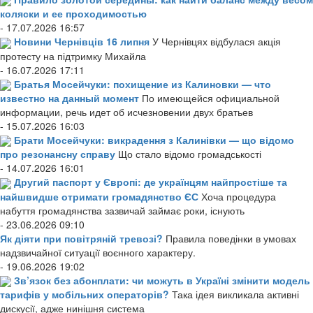
коляски и ее проходимостью
- 17.07.2026 16:57
Новини Чернівців 16 липня
У Чернівцях відбулася акція
протесту на підтримку Михайла
- 16.07.2026 17:11
Братья Мосейчуки: похищение из Калиновки — что
известно на данный момент
По имеющейся официальной
информации, речь идет об исчезновении двух братьев
- 15.07.2026 16:03
Брати Мосейчуки: викрадення з Калинівки — що відомо
про резонансну справу
Що стало відомо громадськості
- 14.07.2026 16:01
Другий паспорт у Європі: де українцям найпростіше та
найшвидше отримати громадянство ЄС
Хоча процедура
набуття громадянства зазвичай займає роки, існують
- 23.06.2026 09:10
Як діяти при повітряній тревозі?
Правила поведінки в умовах
надзвичайної ситуації воєнного характеру.
- 19.06.2026 19:02
Зв’язок без абонплати: чи можуть в Україні змінити модель
тарифів у мобільних операторів?
Така ідея викликала активні
дискусії, адже нинішня система