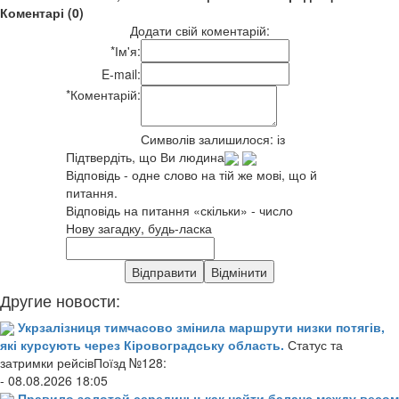
Коментарі (0)
Додати свій коментарій:
*
Ім'я:
E-mail:
*
Коментарій:
Символів залишилося:
із
Підтвердіть, що Ви людина
Відповідь - одне слово на тій же мові, що й
питання.
Відповідь на питання «скільки» - число
Нову загадку, будь-ласка
Другие новости:
Укрзалізниця тимчасово змінила маршрути низки потягів,
які курсують через Кіровоградську область.
Статус та
затримки рейсівПоїзд №128:
- 08.08.2026 18:05
Правило золотой середины: как найти баланс между весом