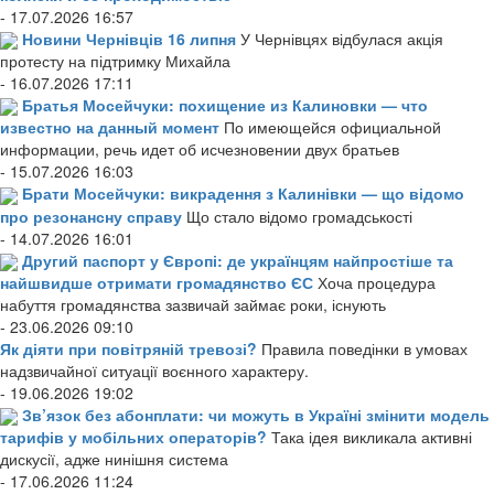
- 17.07.2026 16:57
Новини Чернівців 16 липня
У Чернівцях відбулася акція
протесту на підтримку Михайла
- 16.07.2026 17:11
Братья Мосейчуки: похищение из Калиновки — что
известно на данный момент
По имеющейся официальной
информации, речь идет об исчезновении двух братьев
- 15.07.2026 16:03
Брати Мосейчуки: викрадення з Калинівки — що відомо
про резонансну справу
Що стало відомо громадськості
- 14.07.2026 16:01
Другий паспорт у Європі: де українцям найпростіше та
найшвидше отримати громадянство ЄС
Хоча процедура
набуття громадянства зазвичай займає роки, існують
- 23.06.2026 09:10
Як діяти при повітряній тревозі?
Правила поведінки в умовах
надзвичайної ситуації воєнного характеру.
- 19.06.2026 19:02
Зв’язок без абонплати: чи можуть в Україні змінити модель
тарифів у мобільних операторів?
Така ідея викликала активні
дискусії, адже нинішня система
- 17.06.2026 11:24