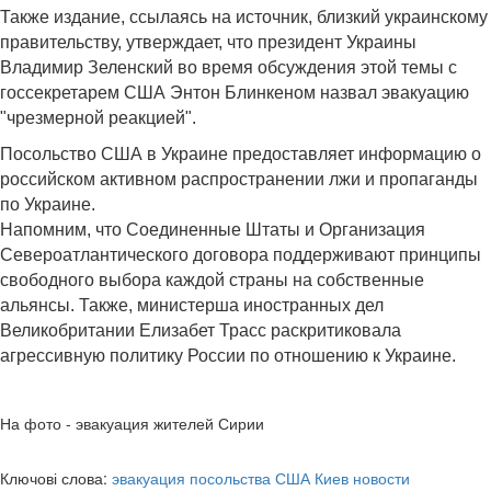
Также издание, ссылаясь на источник, близкий украинскому
правительству, утверждает, что президент Украины
Владимир Зеленский во время обсуждения этой темы с
госсекретарем США Энтон Блинкеном назвал эвакуацию
"чрезмерной реакцией".
Посольство США в Украине предоставляет информацию о
российском активном распространении лжи и пропаганды
по Украине.
Напомним, что Соединенные Штаты и Организация
Североатлантического договора поддерживают принципы
свободного выбора каждой страны на собственные
альянсы. Также, министерша иностранных дел
Великобритании Елизабет Трасс раскритиковала
агрессивную политику России по отношению к Украине.
На фото - эвакуация жителей Сирии
Ключові слова:
эвакуация посольства США Киев новости