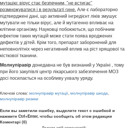
мутацію: вірус стає безпечним, "не встигає"
розмножуватися і в результаті гине.
Але є лабораторно
підтверджені дані, що активний інгредієнт ліків змушує
мутувати не тільки вірус, але й мутагенно впливає на
клітини організму. Науковці побоюються, що побічним
ефектом таких мутацій може стати поява вроджених
дефектів у дітей. Крім того, препарат заборонений для
неповнолітніх через негативний вплив на ріст хрящової та
кісткової тканини.
Молнупіравір
донедавна не був визнаний у Україні , тому
при його закупівлі центр лікарського забезпечення МОЗ
досі посилається на особливу ухвалу уряду.
Ключові слова:
молнупіравір мутації
,
молнупіравір шкода
,
молнупіравір ризики
Если вы заметили ошибку, выделите текст с ошибкой и
нажмите Ctrl+Enter, чтобы сообщить об этом редакции
Коментарі (0)
Додати свій коментарій: