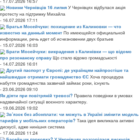
- 17.07.2026 16:57
Новини Чернівців 16 липня
У Чернівцях відбулася акція
протесту на підтримку Михайла
- 16.07.2026 17:11
Братья Мосейчуки: похищение из Калиновки — что
известно на данный момент
По имеющейся официальной
информации, речь идет об исчезновении двух братьев
- 15.07.2026 16:03
Брати Мосейчуки: викрадення з Калинівки — що відомо
про резонансну справу
Що стало відомо громадськості
- 14.07.2026 16:01
Другий паспорт у Європі: де українцям найпростіше та
найшвидше отримати громадянство ЄС
Хоча процедура
набуття громадянства зазвичай займає роки, існують
- 23.06.2026 09:10
Як діяти при повітряній тревозі?
Правила поведінки в умовах
надзвичайної ситуації воєнного характеру.
- 19.06.2026 19:02
Зв’язок без абонплати: чи можуть в Україні змінити модель
тарифів у мобільних операторів?
Така ідея викликала активні
дискусії, адже нинішня система
- 17.06.2026 11:24
Басейн чи парковка? У Чернівцях розгорілася дискусія