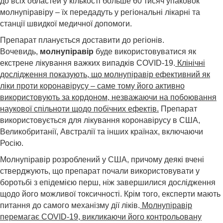
до всіх областей у кількості больше 60 тисяч упаковок
молнупіравіру – їх передадуть у регіональні лікарні та
станції швидкої медичної допомоги.
Препарат планується доставити до регіонів.
Вочевидь,
молнупіравір
буде використовуватися як
екстрене лікування важких випадків COVID-19.
Клінічні
дослідження показують, що молнупіравір ефективний як
ліки проти коронавірусу – саме тому його активно
використовують за кордоном, незважаючи на побоювання
наукової спільноти щодо побічних ефектів.
Препарат
використовується для лікування коронавірусу в США,
Великобританії, Австралії та інших країнах, включаючи
Росію.
Молнупіравір розроблений у США, причому деякі вчені
стверджують, що препарат почали використовувати у
боротьбі з епідемією перш, ніж завершилися дослідження
щодо його можливої ​​токсичності. Крім того, експерти мають
питання до самого механізму дії ліків.
Молнупіравір
перемагає COVID-19, викликаючи його контрольовану