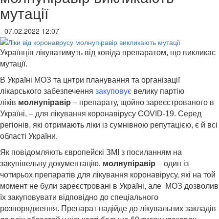
мутації
- 07.02.2022 12:07
Українців лікуватимуть від ковіда препаратом, що викликає
мутації.
В Україні МОЗ та цнтри планування та організації
лікарського забезпечення
закуповує
велику партію
ліків
молнупіравір
– препарату, щойно зареєстрованого в
Україні, – для лікування коронавірусу COVID-19. Серед
регіонів, які отримають ліки із сумнівною репутацією, є й всі
області України.
Як повідомляють європейскі ЗМІ з посиланням на
закупівельну документацію,
молнупіравір
– один із
чотирьох препаратів для лікування коронавірусу, які на той
момент не були зареєстровані в Україні, але МОЗ дозволив
їх закуповувати відповідно до спеціального
розпорядження. Препарат надійде до лікувальних закладів