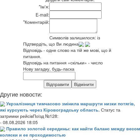
*
Ім'я:
E-mail:
*
Коментарій:
Символів залишилося:
із
Підтвердіть, що Ви людина
Відповідь - одне слово на тій же мові, що й
питання.
Відповідь на питання «скільки» - число
Нову загадку, будь-ласка
Другие новости:
Укрзалізниця тимчасово змінила маршрути низки потягів,
які курсують через Кіровоградську область.
Статус та
затримки рейсівПоїзд №128:
- 08.08.2026 18:05
Правило золотой середины: как найти баланс между весом
коляски и ее проходимостью