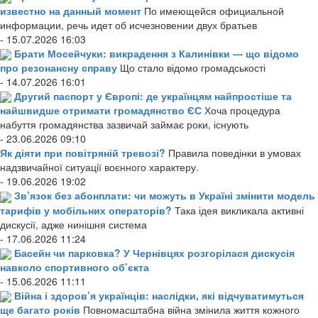
известно на данный момент
По имеющейся официальной
информации, речь идет об исчезновении двух братьев
- 15.07.2026 16:03
Брати Мосейчуки: викрадення з Калинівки — що відомо
про резонансну справу
Що стало відомо громадськості
- 14.07.2026 16:01
Другий паспорт у Європі: де українцям найпростіше та
найшвидше отримати громадянство ЄС
Хоча процедура
набуття громадянства зазвичай займає роки, існують
- 23.06.2026 09:10
Як діяти при повітряній тревозі?
Правила поведінки в умовах
надзвичайної ситуації воєнного характеру.
- 19.06.2026 19:02
Зв’язок без абонплати: чи можуть в Україні змінити модель
тарифів у мобільних операторів?
Така ідея викликала активні
дискусії, адже нинішня система
- 17.06.2026 11:24
Басейн чи парковка? У Чернівцях розгорілася дискусія
навколо спортивного об’єкта
- 15.06.2026 11:11
Війна і здоров’я українців: наслідки, які відчуватимуться
ще багато років
Повномасштабна війна змінила життя кожного