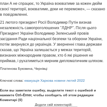
план А не спрацює, то Україна воюватиме за кожен дюйм
своєї території, воюватиме, доки не переможе», — сказано
в повідомленні.
21 лютого президент Росії Володимир Путін визнав
незалежність самопроголошених "ЛДНР". Після цього
Президент України Володимир Зеленський провів
засідання Ради національної безпеки та оборони України,
потім звернувся до українців. У зверненні глава держави
сказав, що Україна залишається у межах територій,
визнаних міжнародним правом, хто б які рішення не
приймав, і рухатиметься мирним дипломатичним шляхом.
Платинова Буковина, Чернівці
Ключові слова:
евакуація Харкова новини лютий 2022
Если вы заметили ошибку, выделите текст с ошибкой и
нажмите Ctrl+Enter, чтобы сообщить об этом редакции
Коментарі (0)
Додати свій коментарій: