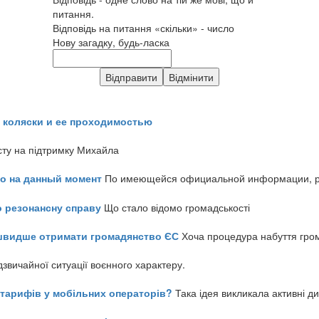
питання.
Відповідь на питання «скільки» - число
Нову загадку, будь-ласка
 коляски и ее проходимостью
сту на підтримку Михайла
но на данный момент
По имеющейся официальной информации, реч
о резонансну справу
Що стало відомо громадськості
айшвидше отримати громадянство ЄС
Хоча процедура набуття гром
звичайної ситуації воєнного характеру.
ь тарифів у мобільних операторів?
Така ідея викликала активні д