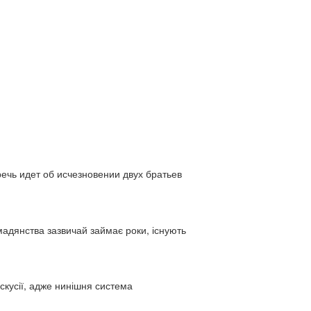
ь идет об исчезновении двух братьев
адянства зазвичай займає роки, існують
искусії, адже нинішня система