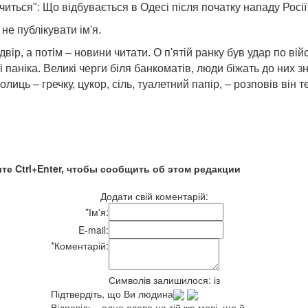
иться": Що відбувається в Одесі після початку нападу Росії 
не публікувати ім'я.
ір, а потім – новини читати. О п'ятій ранку був удар по війс
і паніка. Великі черги біля банкоматів, люди біжать до них 
олиць – гречку, цукор, сіль, туалетний папір, – розповів він
те Ctrl+Enter, чтобы сообщить об этом редакции
Додати свій коментарій:
*
Ім'я:
E-mail:
*
Коментарій:
Символів залишилося:
із
Підтвердіть, що Ви людина
Відповідь - одне слово на тій же мові, що й