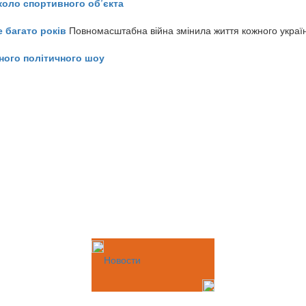
коло спортивного об’єкта
е багато років
Повномасштабна війна змінила життя кожного украї
ного політичного шоу
Новости