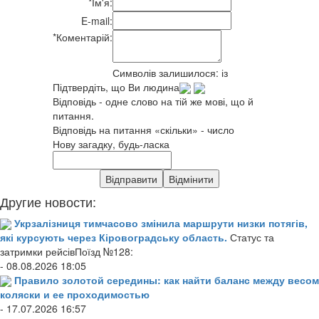
*
Ім'я:
E-mail:
*
Коментарій:
Символів залишилося:
із
Підтвердіть, що Ви людина
Відповідь - одне слово на тій же мові, що й
питання.
Відповідь на питання «скільки» - число
Нову загадку, будь-ласка
Другие новости:
Укрзалізниця тимчасово змінила маршрути низки потягів,
які курсують через Кіровоградську область.
Статус та
затримки рейсівПоїзд №128:
- 08.08.2026 18:05
Правило золотой середины: как найти баланс между весом
коляски и ее проходимостью
- 17.07.2026 16:57