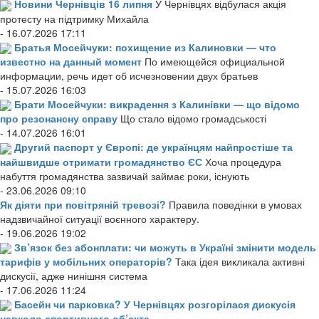
Новини Чернівців 16 липня
У Чернівцях відбулася акція
протесту на підтримку Михайла
- 16.07.2026 17:11
Братья Мосейчуки: похищение из Калиновки — что
известно на данный момент
По имеющейся официальной
информации, речь идет об исчезновении двух братьев
- 15.07.2026 16:03
Брати Мосейчуки: викрадення з Калинівки — що відомо
про резонансну справу
Що стало відомо громадськості
- 14.07.2026 16:01
Другий паспорт у Європі: де українцям найпростіше та
найшвидше отримати громадянство ЄС
Хоча процедура
набуття громадянства зазвичай займає роки, існують
- 23.06.2026 09:10
Як діяти при повітряній тревозі?
Правила поведінки в умовах
надзвичайної ситуації воєнного характеру.
- 19.06.2026 19:02
Зв’язок без абонплати: чи можуть в Україні змінити модель
тарифів у мобільних операторів?
Така ідея викликала активні
дискусії, адже нинішня система
- 17.06.2026 11:24
Басейн чи парковка? У Чернівцях розгорілася дискусія
навколо спортивного об’єкта