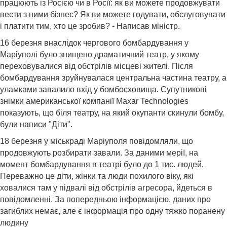
працюють із Росією чи в Росії: як ви можете продовжувати
вести з ними бізнес? Як ви можете годувати, обслуговувати
і платити тим, хто це зробив? - Написав міністр.
16 березня внаслідок чергового бомбардування у
Маріуполі було знищено драматичний театр, у якому
переховувалися від обстрілів місцеві жителі. Після
бомбардування зруйнувалася центральна частина театру, а
уламками завалило вхід у бомбосховища. Супутникові
знімки американської компанії Maxar Technologies
показують, що біля театру, на який окупанти скинули бомбу,
були написи "Діти".
18 березня у міськраді Маріуполя повідомляли, що
продовжують розбирати завали. За даними мерії, на
момент бомбардування в театрі було до 1 тис. людей.
Переважно це діти, жінки та люди похилого віку, які
ховалися там у підвалі від обстрілів агресора, йдеться в
повідомленні. За попередньою інформацією, даних про
загиблих немає, але є інформація про одну тяжко поранену
людину