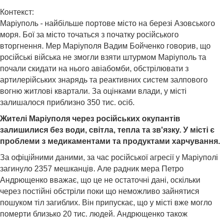
Контекст:
Маріуполь - найбільше портове місто на березі Азовського
моря. Бої за місто точаться з початку російського
вторгнення. Мер Маріуполя Вадим Бойченко говорив, що
російські війська не змогли взяти штурмом Маріуполь та
почали скидати на нього авіабомби, обстрілювати з
артилерійських знарядь та реактивних систем залпового
вогню житлові квартали. За оцінками влади, у місті
залишалося приблизно 350 тис. осіб.
Жителі Маріуполя через російських окупантів
залишилися без води, світла, тепла та зв'язку. У місті є
проблеми з медикаментами та продуктами харчування.
За офіційними даними, за час російської агресії у Маріуполі
загинуло 2357 мешканців. Але радник мера Петро
Андрющенко вважає, що це не остаточні дані, оскільки
через постійні обстріли поки що неможливо зайнятися
пошуком тіл загиблих. Він припускає, що у місті вже могло
померти близько 20 тис. людей. Андрющенко також