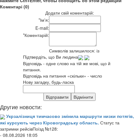
нажмите Ctrl+Enter, чтобы сообщить об этом редакции
Коментарі (0)
Додати свій коментарій:
*
Ім'я:
E-mail:
*
Коментарій:
Символів залишилося:
із
Підтвердіть, що Ви людина
Відповідь - одне слово на тій же мові, що й
питання.
Відповідь на питання «скільки» - число
Нову загадку, будь-ласка
Другие новости:
Укрзалізниця тимчасово змінила маршрути низки потягів,
які курсують через Кіровоградську область.
Статус та
затримки рейсівПоїзд №128:
- 08.08.2026 18:05