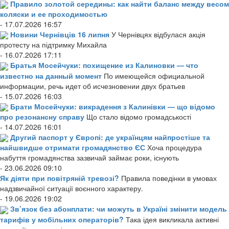
Правило золотой середины: как найти баланс между весом
коляски и ее проходимостью
- 17.07.2026 16:57
Новини Чернівців 16 липня
У Чернівцях відбулася акція
протесту на підтримку Михайла
- 16.07.2026 17:11
Братья Мосейчуки: похищение из Калиновки — что
известно на данный момент
По имеющейся официальной
информации, речь идет об исчезновении двух братьев
- 15.07.2026 16:03
Брати Мосейчуки: викрадення з Калинівки — що відомо
про резонансну справу
Що стало відомо громадськості
- 14.07.2026 16:01
Другий паспорт у Європі: де українцям найпростіше та
найшвидше отримати громадянство ЄС
Хоча процедура
набуття громадянства зазвичай займає роки, існують
- 23.06.2026 09:10
Як діяти при повітряній тревозі?
Правила поведінки в умовах
надзвичайної ситуації воєнного характеру.
- 19.06.2026 19:02
Зв’язок без абонплати: чи можуть в Україні змінити модель
тарифів у мобільних операторів?
Така ідея викликала активні