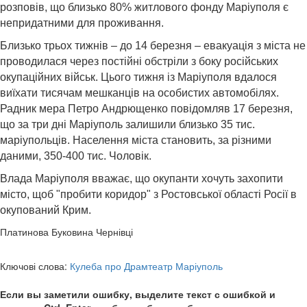
розповів, що близько 80% житлового фонду Маріуполя є
непридатними для проживання.
Близько трьох тижнів – до 14 березня – евакуація з міста не
проводилася через постійні обстріли з боку російських
окупаційних військ. Цього тижня із Маріуполя вдалося
виїхати тисячам мешканців на особистих автомобілях.
Радник мера Петро Андрющенко повідомляв 17 березня,
що за три дні Маріуполь залишили близько 35 тис.
маріупольців. Населення міста становить, за різними
даними, 350-400 тис. Чоловік.
Влада Маріуполя вважає, що окупанти хочуть захопити
місто, щоб "пробити коридор" з Ростовської області Росії в
окупований Крим.
Платинова Буковина Чернівці
Ключові слова:
Кулеба про Драмтеатр Маріуполь
Если вы заметили ошибку, выделите текст с ошибкой и