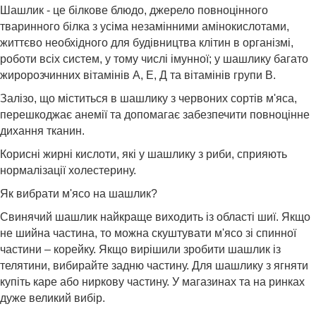
Шашлик - це білкове блюдо, джерело повноцінного
тваринного білка з усіма незамінними амінокислотами,
життєво необхідного для будівництва клітин в організмі,
роботи всіх систем, у тому числі імунної; у шашлику багато
жиророзчинних вітамінів А, Е, Д та вітамінів групи В.
Залізо, що міститься в шашлику з червоних сортів м'яса,
перешкоджає анемії та допомагає забезпечити повноцінне
дихання тканин.
Корисні жирні кислоти, які у шашлику з риби, сприяють
нормалізації холестерину.
Як вибрати м'ясо на шашлик?
Свинячий шашлик найкраще виходить із області шиї. Якщо
не шийна частина, то можна скуштувати м'ясо зі спинної
частини – корейку. Якщо вирішили зробити шашлик із
телятини, вибирайте задню частину. Для шашлику з ягняти
купіть каре або ниркову частину. У магазинах та на ринках
дуже великий вибір.