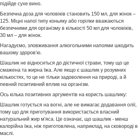
підійде сухе вино.
Безпечна доза для чоловіків становить 150 мл, для жінок –
125. Міцні напої типу коньяку або горілки вважаються
безпечними для організму в кількості 50 мл для чоловіків,
30 мл – для жінок.
Нагадуємо, зловживання алкогольними напоями шкодить
вашому здоров'ю.
Шашлик не відноситься до дієтичної страви, тому що це
смажена та жирна їжа. Але якщо є шашлик у розумних
кількостях, то це не тільки задоволення на природі, а й
певний позитивний вплив на організм.
Ось кілька позитивних аргументів на користь шашлику:
Шашлик готується на вогні, але не вимагає додавання олії,
тому що для приготування використається власний
натуральний жир м'яса. Це означає, що шашлик - менш
калорійна їжа, ніж приготовлена, наприклад, на сковороді в
маслі.