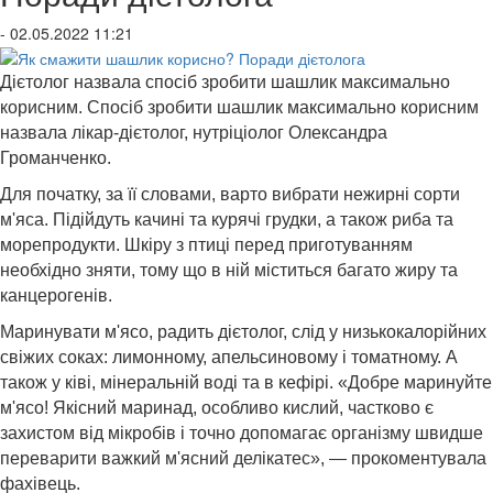
- 02.05.2022 11:21
Дієтолог назвала спосіб зробити шашлик максимально
корисним. Спосіб зробити шашлик максимально корисним
назвала лікар-дієтолог, нутріціолог Олександра
Громанченко.
Для початку, за її словами, варто вибрати нежирні сорти
м'яса. Підійдуть качині та курячі грудки, а також риба та
морепродукти. Шкіру з птиці перед приготуванням
необхідно зняти, тому що в ній міститься багато жиру та
канцерогенів.
Маринувати м'ясо, радить дієтолог, слід у низькокалорійних
свіжих соках: лимонному, апельсиновому і томатному. А
також у ківі, мінеральній воді та в кефірі. «Добре маринуйте
м'ясо! Якісний маринад, особливо кислий, частково є
захистом від мікробів і точно допомагає організму швидше
переварити важкий м'ясний делікатес», — прокоментувала
фахівець.