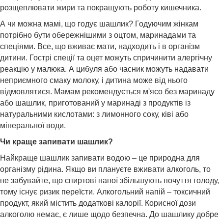
розщеплювати жири та покращують роботу кишечника.
А чи можна мамі, що годує шашлик? Годуючим жінкам
потрібно бути обережнішими з оцтом, маринадами та
спеціями. Все, що вживає мати, надходить і в організм
дитини. Гострі спеції та оцет можуть спричинити алергічну
реакцію у малюка. А цибуля або часник можуть надавати
неприємного смаку молоку, і дитина може від нього
відмовлятися. Мамам рекомендується м'ясо без маринаду
або шашлик, приготований у маринаді з продуктів із
натуральними кислотами: з лимонного соку, ківі або
мінеральної води.
Чи краще запивати шашлик?
Найкраще шашлик запивати водою – це природна для
організму рідина. Якщо ви плануєте вживати алкоголь, то
не забувайте, що спиртові напої збільшують почуття голоду,
тому існує ризик переїсти. Алкогольний напій – токсичний
продукт, який містить додаткові калорії. Корисної дози
алкоголю немає, є лише щодо безпечна. До шашлику добре