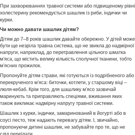
При захворюваннях травної системи або підвищеному рівні
холестерину рекомендується шашлик із риби, індички чи
курки.
Чи можно давати шашлик дітям?
Дітям до 7–8 років шашлик давайте обережно. У дітей може
бути ще незріла травна система, що не звикла до надмірної
напруги, наприклад, до перетравлення цільного шматка
м'яса, що містить велику кількість сполучної тканини, тобто
м'ясних прожилок.
Пропонуйте дітям страви, які готуються із подрібненого або
перекрученого м'яса: биточки, котлети, у старшому віці –
люля-кебаб. Крім того, для шашлику м'ясо зазвичай
маринують та приправляють спеціями, вживання яких
також викликає надмірну напругу травної системи.
Шашлик з курки, індички, замаринований в йогурті або в
соусі песто, теж надають перевагу дітям. І, звичайно,
пропонуючи дитині шашлик, не забувайте про те, що не
слід переїдати.