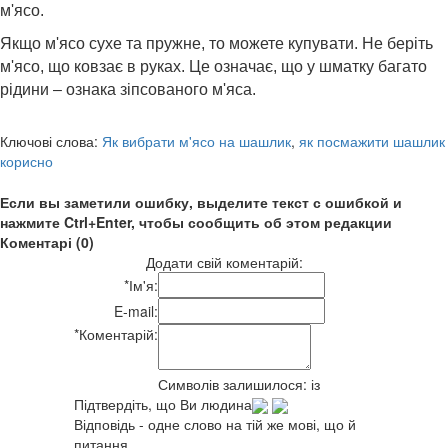
м'ясо.
Якщо м'ясо сухе та пружне, то можете купувати. Не беріть
м'ясо, що ковзає в руках. Це означає, що у шматку багато
рідини – ознака зіпсованого м'яса.
Ключові слова:
Як вибрати м'ясо на шашлик
,
як посмажити шашлик
корисно
Если вы заметили ошибку, выделите текст с ошибкой и
нажмите Ctrl+Enter, чтобы сообщить об этом редакции
Коментарі (0)
Додати свій коментарій:
*
Ім'я:
E-mail:
*
Коментарій:
Символів залишилося:
із
Підтвердіть, що Ви людина
Відповідь - одне слово на тій же мові, що й
питання.