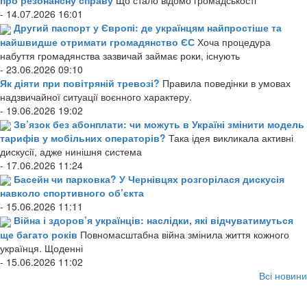
про резонансну справу
Що стало відомо громадськості
- 14.07.2026 16:01
Другий паспорт у Європі: де українцям найпростіше та
найшвидше отримати громадянство ЄС
Хоча процедура
набуття громадянства зазвичай займає роки, існують
- 23.06.2026 09:10
Як діяти при повітряній тревозі?
Правила поведінки в умовах
надзвичайної ситуації воєнного характеру.
- 19.06.2026 19:02
Зв’язок без абонплати: чи можуть в Україні змінити модель
тарифів у мобільних операторів?
Така ідея викликала активні
дискусії, адже нинішня система
- 17.06.2026 11:24
Басейн чи парковка? У Чернівцях розгорілася дискусія
навколо спортивного об’єкта
- 15.06.2026 11:11
Війна і здоров’я українців: наслідки, які відчуватимуться
ще багато років
Повномасштабна війна змінила життя кожного
українця. Щоденні
- 15.06.2026 11:02
Всі новини