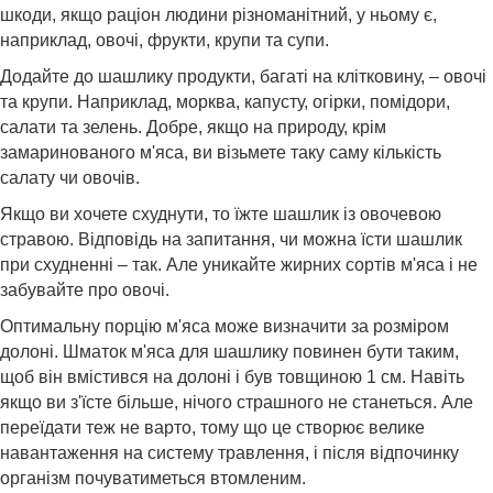
шкоди, якщо раціон людини різноманітний, у ньому є,
наприклад, овочі, фрукти, крупи та супи.
Додайте до шашлику продукти, багаті на клітковину, – овочі
та крупи. Наприклад, морква, капусту, огірки, помідори,
салати та зелень. Добре, якщо на природу, крім
замаринованого м'яса, ви візьмете таку саму кількість
салату чи овочів.
Якщо ви хочете схуднути, то їжте шашлик із овочевою
стравою. Відповідь на запитання, чи можна їсти шашлик
при схудненні – так. Але уникайте жирних сортів м'яса і не
забувайте про овочі.
Оптимальну порцію м'яса може визначити за розміром
долоні. Шматок м'яса для шашлику повинен бути таким,
щоб він вмістився на долоні і був товщиною 1 см. Навіть
якщо ви з'їсте більше, нічого страшного не станеться. Але
переїдати теж не варто, тому що це створює велике
навантаження на систему травлення, і після відпочинку
організм почуватиметься втомленим.