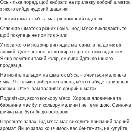
Ось кілька порад, щоб вибрати на прилавку добрий шматок,
з якого вийде чудовий шашлик:
Свіжий шматок м'яса має рівномірний відтінок.
Огляньте шматок з різних боків. Іноді м'ясо викладають те
щоб покупець не помітив жили.
У несвіжого м'яса жир виглядає матовим, а на дотик він
липкий. Дуже погано, якщо жир із сіро-жовтим відтінком.
Якщо помітили такий колір, сміливо йдіть до іншого
продавця.
Натисніть пальцем на шматок м'яса – з'явиться маленька
ямка. Як тільки приберете палець, м'ясо набуде колишньої
форми. Отже, вам трапився добрий шматок.
Подивіться, якого кольору м'ясо. Хороша яловичина та
баранина має бути кольору малини і не темнішою. Свиняча
шийка має бути блідо-рожевою.
Перевірте запах. Від м'яса має виходити приємний парний
аромат. Якщо запах хоч чимось вас бентежить, не купуйте