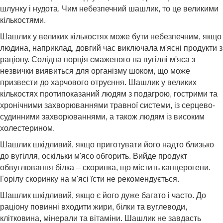
шлунку і нудота. Чим небезпечний шашлик, то це великими
кількостями.
Шашлик у великих кількостях може бути небезпечним, якщо
людина, наприклад, довгий час виключала м'ясні продукти з
раціону. Солідна порція смаженого на вугіллі м'яса з
незвички виявиться для організму шоком, що може
призвести до харчового отруєння. Шашлик у великих
кількостях протипоказаний людям з подагрою, гострими та
хронічними захворюваннями травної системи, із серцево-
судинними захворюваннями, а також людям із високим
холестерином.
Шашлик шкідливий, якщо приготувати його надто близько
до вугілля, оскільки м'ясо обгорить. Вийде продукт
обвуглювання білка – скоринка, що містить канцерогени.
Горілу скоринку на м'ясі їсти не рекомендується.
Шашлик шкідливий, якщо є його дуже багато і часто. До
раціону повинні входити жири, білки та вуглеводи,
клітковина, мінерали та вітаміни. Шашлик не завдасть