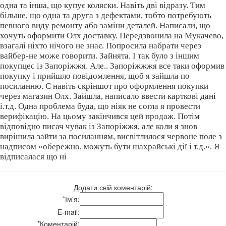
одна та інша, що купує коляски. Навіть дві відразу. Тим
більше, що одна та друга з дефектами, тобто потребують
певного виду ремонту або заміни деталей. Написали, що
хочуть оформити Олх доставку. Передзвонила на Мукачево,
взагалі ніхто нічого не знає. Попросила набрати через
вайбер-не може говорити. Зайнята. І так було з іншим
покупцес із Запоріжжя. Але.. Запоріжжжя все таки оформив
покупку і прийшло повідомлення, щоб я зайшла по
посиланню. Є навіть скріншот про оформлення покупки
через магазин Олх. Зайшла, написало ввести карткові дані
і.т.д. Одна проблема буда, що ніяк не согла я провести
верифікацію. На цьому закінчився цей продаж. Потім
відповідно писач чувак із Запоріжжя, але коли я знов
вирішила зайти за посиланням, висвітлилося червоне поле з
надписом «обережно, можуть бути шахрайські дії і т.д.». Я
відписалася що ні
Додати свій коментарій:
*
Ім'я:
E-mail:
*
Коментарій: