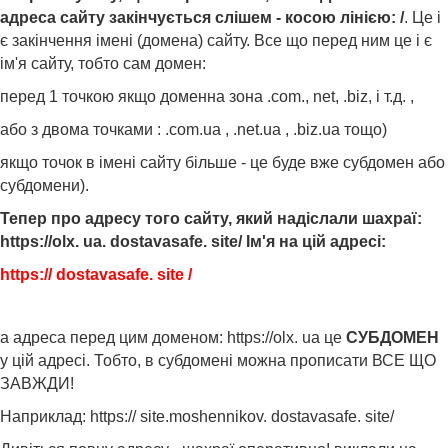
адреса сайту закінчується слішем - косою лінією: /
. Це і
є закінчення імені (домена) сайту. Все що перед ним це і є
ім'я сайту, тобто сам домен:
перед 1 точкою якщо доменна зона .com., net, .biz, і т.д. ,
або з двома точками : .com.ua , .net.ua , .biz.ua тощо)
якщо точок в імені сайту більше - це буде вже субдомен або
субдомени).
Тепер про адресу того сайту, який надіслали шахраї:
https://olx. ua. dostavasafe. site/ Ім'я на цій адресі:
https:// dostavasafe. site /
а адреса перед цим доменом: https://olx. ua це
СУБДОМЕН
у цій адресі. Тобто, в субдомені можна прописати ВСЕ ЩО
ЗАВЖДИ!
Наприклад: https:// site.moshennikov. dostavasafe. site/