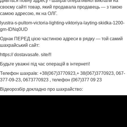
Дивіться повну адресу - шахраї оперативно! виклали на
своєму сайті товар, який продавала продавець — з такою
самою адресою, як на ОЛГ.
lyustra-s-pultom-victoria-lighting-viktoriya-layting-skidka-1200-
grn-IDNq0UD
Однак ПЕРЕД цією частиною адреси в рядку — той самий
шахрайський сайт:
https:// dostavasafe. site/!!
Будьте уважні під час операцій в інтернеті!
Телефон шахраїв: +38(067)3770923,+ 38(067)3770923, 067-
377-09-23, 0673770923 , телефон (067)377 09 23
Відеорозбір докладно про шахрайство: