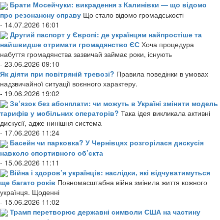
Брати Мосейчуки: викрадення з Калинівки — що відомо
про резонансну справу
Що стало відомо громадськості
- 14.07.2026 16:01
Другий паспорт у Європі: де українцям найпростіше та
найшвидше отримати громадянство ЄС
Хоча процедура
набуття громадянства зазвичай займає роки, існують
- 23.06.2026 09:10
Як діяти при повітряній тревозі?
Правила поведінки в умовах
надзвичайної ситуації воєнного характеру.
- 19.06.2026 19:02
Зв’язок без абонплати: чи можуть в Україні змінити модель
тарифів у мобільних операторів?
Така ідея викликала активні
дискусії, адже нинішня система
- 17.06.2026 11:24
Басейн чи парковка? У Чернівцях розгорілася дискусія
навколо спортивного об’єкта
- 15.06.2026 11:11
Війна і здоров’я українців: наслідки, які відчуватимуться
ще багато років
Повномасштабна війна змінила життя кожного
українця. Щоденні
- 15.06.2026 11:02
Трамп перетворює державні символи США на частину