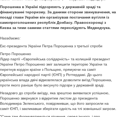
Порошенка в Україні підозрюють у державній зраді та
фінансуванні тероризму. За даними сторони звинувачення, на
посаді глави України він організував постачання вугілля із
самопроголошених республік Донбасу. Правоохоронці з
Києва за тими самими статтями переслідують Медведчука.
Нагадаємо:
Екс-президента України Петра Порошенка з третьої спроби
Петро Порошенко
Лідер партії «Європейська солідарність» та колишній президент
України Петро Порошенко зміг залишити територію України та
перетнув кордон країни з Польщею, прямуючи на саміт
Європейської народної партії (ЄНП) у Роттердамі. До цього
українська влада двічі відмовлялася дозволити виїзд Порошенка,
проти якого раніше було висунуто підозри у державній зраді.
Незадовго до спроби виїзду, яка зрештою виявилася успішною,
Порошенко звернувся з відкритим листом до президента
Володимира Зеленського, повідомивши, що його запросили на
саміт ЄНП, і закликавши зберігати єдність на тлі зовнішньої загрози.
"Саме там формуватимуться рішення, серед іншого, і про