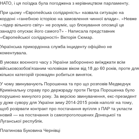
НАТО, і ця поїздка була погоджена з керівництвом парламенту.
При цьому «Європейська солідарність» назвала ситуацію на
кордоні «ганебною історією на замовлення чинної влади». «Невже
«лідер вільного світу» не розуміє, що блокування опозиції це
занадто опускає його самого?» - Написала представник
«Європейської солідарності» Вікторія Сюмар.
Українська прикордонна служба інциденту офіційно не
коментувала.
В умовах воєнного часу з України заборонено виїжджати всім
військовозобов'язаним чоловікам віком від 18 до 60 років, проте для
кількох категорій громадян робиться виняток.
У чому звинувачують Порошенка та про що розповів Медведчук
Кримінальну справу про держзраду проти Петра Порошенка було
порушено минулого року. За версією звинувачення, екс-президент
у дуже сувору для України зиму 2014-2015 років наполіг на тому,
щоб розірвати контракт про постачання вугілля з ПАР та укласти
новий — на постачання із самопроголошених Донецької та
Луганської республік.
Платинова Буковина Чернівці