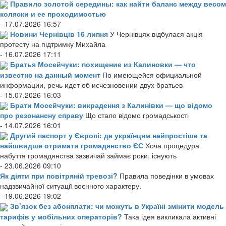
Правило золотой середины: как найти баланс между весом
коляски и ее проходимостью
- 17.07.2026 16:57
Новини Чернівців 16 липня
У Чернівцях відбулася акція
протесту на підтримку Михайла
- 16.07.2026 17:11
Братья Мосейчуки: похищение из Калиновки — что
известно на данный момент
По имеющейся официальной
информации, речь идет об исчезновении двух братьев
- 15.07.2026 16:03
Брати Мосейчуки: викрадення з Калинівки — що відомо
про резонансну справу
Що стало відомо громадськості
- 14.07.2026 16:01
Другий паспорт у Європі: де українцям найпростіше та
найшвидше отримати громадянство ЄС
Хоча процедура
набуття громадянства зазвичай займає роки, існують
- 23.06.2026 09:10
Як діяти при повітряній тревозі?
Правила поведінки в умовах
надзвичайної ситуації воєнного характеру.
- 19.06.2026 19:02
Зв’язок без абонплати: чи можуть в Україні змінити модель
тарифів у мобільних операторів?
Така ідея викликала активні