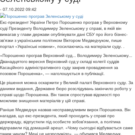
- 07.10.2022 09:42
Екс-президент України Петро Порошенко програв у Верховному
суді Президенту Володимиру Зеленському у справі, в якій він
вимагав у глави держави опублікувати дані СБУ про його бізнес-
зв'язки з українським політиком Віктором Медведчуком, пише
портал «Українські новини», посилаючись на матеріали суду. .
«Порошенко програв Верховний суд... Володимиру Зеленському...
Дванадцятого вересня Верховний суд у складі колегії суддів
Касаційного адміністративного суду закрив провадження за
позовом Порошенка», — наголошується в публікації.
Це рішення можна оскаржити у Великій палаті Верховного суду. За
даними видання, Державне бюро розслідувань закінчило роботу у
справі щодо Порошенка. Він також спростував відомості про
можливе знищення матеріалів у цій справі.
Раніше Медведчук назвав несправедливим вирок Порошенка. Він
нагадав, що екс-президента, який проходить у справі про
держзраду, відпустили під особисте зобов'язання, а політика
відправили під домашній арешт. «Чому сьогодні відбувається саме
таким чином? Мені це незрозуміло», — обурився Медведчук.