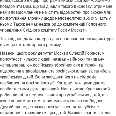
Красовського в ефірі програми «Росія сьогодні». Хочемо
повідомити Вам, що ми дійшли такого висновку: отримане
нами повідомлення не містить відомостей про скоєння чи
приготування злочину щодо неповнолітніх або їх участь у
ньому. Також немає недовіри до компетенції Головного
управління Слідчого комітету Росії у Москві».
Така відповідь характерна для правоохоронної карикатури
в умовах тоталітарного режиму.
Навесні цього року депутат Москви Олексій Горінов, у
присутності кількох людей, назвав «війною» так звану
«спецоперацію» російських збройних сил в Україні та
підкреслив відповідальність російської влади за загибель
українських дітей. Вони засудили його на сім років
позбавлення волі за його дії. Контраст між цими двома
особистостями дуже прозорий. Навіть якщо Красовський
робив дивні та неетичні заяви про українських дітей, він
живе повним життям, користуючись своєю свободою.
Другий проведе кілька років ув'язнення за публічне
вираження страху життя цих дітей. Важко вкласти в голові