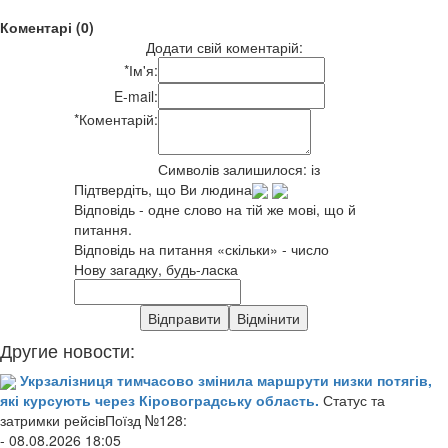
Коментарі (0)
Додати свій коментарій:
*
Ім'я:
E-mail:
*
Коментарій:
Символів залишилося:
із
Підтвердіть, що Ви людина
Відповідь - одне слово на тій же мові, що й
питання.
Відповідь на питання «скільки» - число
Нову загадку, будь-ласка
Другие новости:
Укрзалізниця тимчасово змінила маршрути низки потягів,
які курсують через Кіровоградську область.
Статус та
затримки рейсівПоїзд №128:
- 08.08.2026 18:05