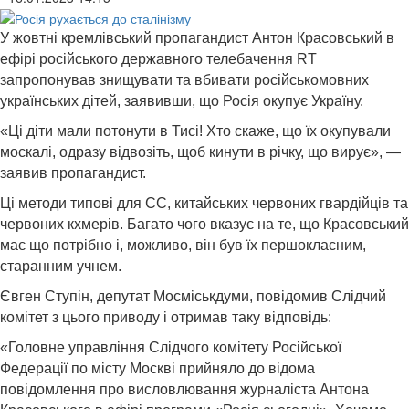
У жовтні кремлівський пропагандист Антон Красовський в
ефірі російського державного телебачення RT
запропонував знищувати та вбивати російськомовних
українських дітей, заявивши, що Росія окупує Україну.
«Ці діти мали потонути в Тисі! Хто скаже, що їх окупували
москалі, одразу відвозіть, щоб кинути в річку, що вирує», —
заявив пропагандист.
Ці методи типові для СС, китайських червоних гвардійців та
червоних кхмерів. Багато чого вказує на те, що Красовський
має що потрібно і, можливо, він був їх першокласним,
старанним учнем.
Євген Ступін, депутат Мосміськдуми, повідомив Слідчий
комітет з цього приводу і отримав таку відповідь:
«Головне управління Слідчого комітету Російської
Федерації по місту Москві прийняло до відома
повідомлення про висловлювання журналіста Антона