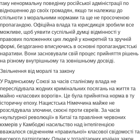
таку ненормальну поведінку російської адміністрації по
відношенню до своїх громадян, якщо ти належиш до
спільноти з моральними нормами та ще не просоченою
пропагандою. Офіційна влада та юрисдикція зробили все
можливе, щоб уявити суспільній думці відмінності у
правових положеннях цих людей у конкретній та зручній
формі, бездоганно вписуючись в основні пропагандистські
наративи. Вони засновували свій процес прийняття рішень
на різному внутрішньому та зовнішньому досвіді.
Звільнення від моралі та закону
У Радянському Союзі за часів сталінізму влада не
переслідувала жодних кримінальних посягань на життя та
майно «класових ворогів». Це була прийнятна норма в ту
історичну епоху. Нацистська Німеччина майже не
розслідувала злочини, скоєні проти євреїв. За часів
«культурної революції» в Китаї та правління червоних
кхмерів у Камбоджі насильство над інтелігенцією
вважалося свідченням «правильної» класової свідомості та
високого патріотизму. Однак у тоталітарних країнах закон