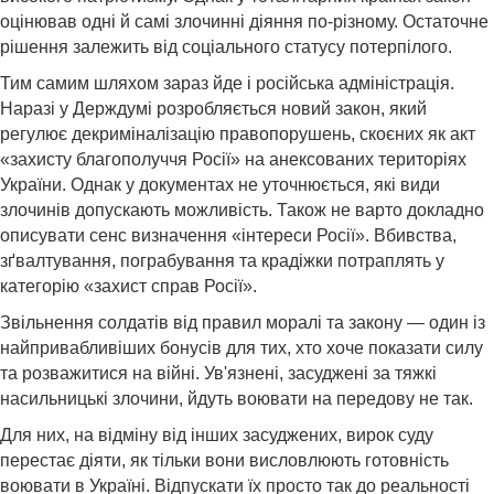
оцінював одні й самі злочинні діяння по-різному. Остаточне
рішення залежить від соціального статусу потерпілого.
Тим самим шляхом зараз йде і російська адміністрація.
Наразі у Держдумі розробляється новий закон, який
регулює декриміналізацію правопорушень, скоєних як акт
«захисту благополуччя Росії» на анексованих територіях
України. Однак у документах не уточнюється, які види
злочинів допускають можливість. Також не варто докладно
описувати сенс визначення «інтереси Росії». Вбивства,
зґвалтування, пограбування та крадіжки потраплять у
категорію «захист справ Росії».
Звільнення солдатів від правил моралі та закону — один із
найпривабливіших бонусів для тих, хто хоче показати силу
та розважитися на війні. Ув'язнені, засуджені за тяжкі
насильницькі злочини, йдуть воювати на передову не так.
Для них, на відміну від інших засуджених, вирок суду
перестає діяти, як тільки вони висловлюють готовність
воювати в Україні. Відпускати їх просто так до реальності