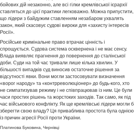
бойових дій незаконно, але всі гілки кремлівської ієрархії
ставляться до цієї практики легковажно. Можна припустити,
що лідери з байдужим ставленням незабаром ухвалять
закон, який скасовує судові вироки для «захисту інтересів
Росії».
Російське кримінальне право втрачає цінність і
спрощується. Судова система осквернена і не має сенсу.
Влада виявляє прагнення до повернення до сталінської
доби. Суди на той час тривали лише кілька хвилин. У
більшості випадків суд виносив остаточне рішення за
відсутності явки. Вони могли застосовувати визначення
«ворог народу» та «контрреволюціонер» до будь-кого, хто
не симпатизував режиму і не співпрацював із ним. Це були
часи простих рішень та жорстоких заходів. Так само, як під
час військового конфлікту. Як ще кремлівські лідери могли б
зберегти свою владу? Ця приваблива простота була однією
із причин агресії Росії проти України.
Платинова Буковина, Чернівці