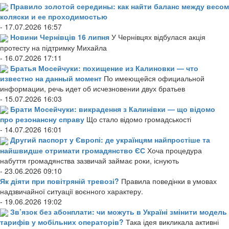
Правило золотой середины: как найти баланс между весом
коляски и ее проходимостью
- 17.07.2026 16:57
Новини Чернівців 16 липня
У Чернівцях відбулася акція
протесту на підтримку Михайла
- 16.07.2026 17:11
Братья Мосейчуки: похищение из Калиновки — что
известно на данный момент
По имеющейся официальной
информации, речь идет об исчезновении двух братьев
- 15.07.2026 16:03
Брати Мосейчуки: викрадення з Калинівки — що відомо
про резонансну справу
Що стало відомо громадськості
- 14.07.2026 16:01
Другий паспорт у Європі: де українцям найпростіше та
найшвидше отримати громадянство ЄС
Хоча процедура
набуття громадянства зазвичай займає роки, існують
- 23.06.2026 09:10
Як діяти при повітряній тревозі?
Правила поведінки в умовах
надзвичайної ситуації воєнного характеру.
- 19.06.2026 19:02
Зв’язок без абонплати: чи можуть в Україні змінити модель
тарифів у мобільних операторів?
Така ідея викликала активні