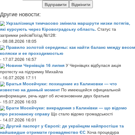
Другие новости:
Укрзалізниця тимчасово змінила маршрути низки потягів,
які курсують через Кіровоградську область.
Статус та
затримки рейсівПоїзд №128:
- 08.08.2026 18:05
Правило золотой середины: как найти баланс между весом
коляски и ее проходимостью
- 17.07.2026 16:57
Новини Чернівців 16 липня
У Чернівцях відбулася акція
протесту на підтримку Михайла
- 16.07.2026 17:11
Братья Мосейчуки: похищение из Калиновки — что
известно на данный момент
По имеющейся официальной
информации, речь идет об исчезновении двух братьев
- 15.07.2026 16:03
Брати Мосейчуки: викрадення з Калинівки — що відомо
про резонансну справу
Що стало відомо громадськості
- 14.07.2026 16:01
Другий паспорт у Європі: де українцям найпростіше та
найшвидше отримати громадянство ЄС
Хоча процедура