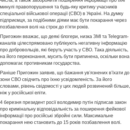
числа, а також заборонити поширення інформації про їхні
минулі правопорушення та будь-яку критику учасників
спеціальної військової операції (СВО) в Україні. На думку
підприємця, за подібними діями має бути покарання через
позбавлення волі на строк до п'яти років.
Пригожин вважає, що деякі блогери, низка ЗМІ та Telegram-
каналів цілеспрямовано публікують негативну інформацію
про добровольців, які беруть участь у СВО. Така діяльність,
на його переконання, мусить бути припинена, оскільки вона
допомагає противникам государства.
Раніше Пригожин заявив, що бажання ув'язнених в'їхати до
зони СВО свідчить про їхню усвідомленість. За його
словами, рівень свідомості у цих людей розвинений більше,
ніж у російської еліти.
4 березня президент росії володимир путін підписав закон
про кримінальну відповідальність за поширення фейкової
інформації про російські збройні сили. Максимальне
покарання нею становить до 15 років позбавлення волі.