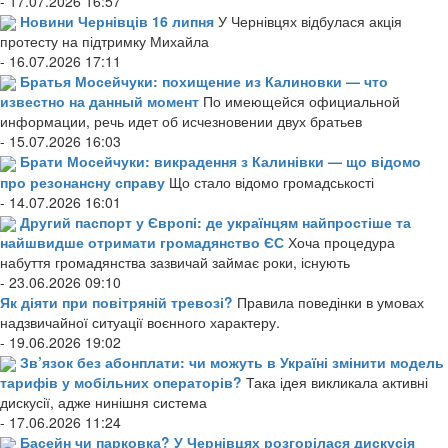
- 17.07.2026 16:57
Новини Чернівців 16 липня
У Чернівцях відбулася акція
протесту на підтримку Михайла
- 16.07.2026 17:11
Братья Мосейчуки: похищение из Калиновки — что
известно на данный момент
По имеющейся официальной
информации, речь идет об исчезновении двух братьев
- 15.07.2026 16:03
Брати Мосейчуки: викрадення з Калинівки — що відомо
про резонансну справу
Що стало відомо громадськості
- 14.07.2026 16:01
Другий паспорт у Європі: де українцям найпростіше та
найшвидше отримати громадянство ЄС
Хоча процедура
набуття громадянства зазвичай займає роки, існують
- 23.06.2026 09:10
Як діяти при повітряній тревозі?
Правила поведінки в умовах
надзвичайної ситуації воєнного характеру.
- 19.06.2026 19:02
Зв’язок без абонплати: чи можуть в Україні змінити модель
тарифів у мобільних операторів?
Така ідея викликала активні
дискусії, адже нинішня система
- 17.06.2026 11:24
Басейн чи парковка? У Чернівцях розгорілася дискусія