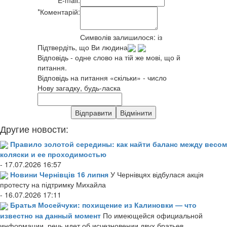
*
Коментарій:
Символів залишилося:
із
Підтвердіть, що Ви людина
Відповідь - одне слово на тій же мові, що й
питання.
Відповідь на питання «скільки» - число
Нову загадку, будь-ласка
Другие новости:
Правило золотой середины: как найти баланс между весом
коляски и ее проходимостью
- 17.07.2026 16:57
Новини Чернівців 16 липня
У Чернівцях відбулася акція
протесту на підтримку Михайла
- 16.07.2026 17:11
Братья Мосейчуки: похищение из Калиновки — что
известно на данный момент
По имеющейся официальной
информации, речь идет об исчезновении двух братьев