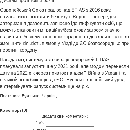
дійсним протягом 3 років.
Європейський Союз працює над ETIAS з 2016 року,
намагаючись посилити безпеку в Європі – попередня
авторизація дозволить завчасно ідентифікувати осіб, що
можуть становити міграційну/безпекову загрозу, значно
підвищить безпеку зовнішніх кордонів та дозволить суттєво
зменшити кількість відмов у в’їзді до ЄС безпосередньо при
перетині кордону.
Нагадаємо, систему авторизації подорожей ETIAS
планували запустити ще у 2021 році, але згодом перенесли
дату на 2022 рік через початок пандемії. Війна в Україні та
великий потік біженців до ЄС змусили європейський уряд
відтермінувати запуск системи ще на рік.
Платинова Буковина, Чернівці
Коментарі (0)
Додати свій коментарій:
*
Ім'я:
E-mail: