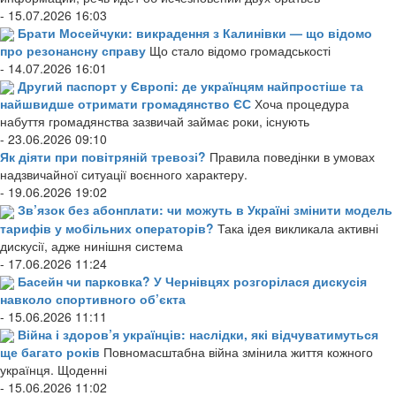
- 15.07.2026 16:03
Брати Мосейчуки: викрадення з Калинівки — що відомо
про резонансну справу
Що стало відомо громадськості
- 14.07.2026 16:01
Другий паспорт у Європі: де українцям найпростіше та
найшвидше отримати громадянство ЄС
Хоча процедура
набуття громадянства зазвичай займає роки, існують
- 23.06.2026 09:10
Як діяти при повітряній тревозі?
Правила поведінки в умовах
надзвичайної ситуації воєнного характеру.
- 19.06.2026 19:02
Зв’язок без абонплати: чи можуть в Україні змінити модель
тарифів у мобільних операторів?
Така ідея викликала активні
дискусії, адже нинішня система
- 17.06.2026 11:24
Басейн чи парковка? У Чернівцях розгорілася дискусія
навколо спортивного об’єкта
- 15.06.2026 11:11
Війна і здоров’я українців: наслідки, які відчуватимуться
ще багато років
Повномасштабна війна змінила життя кожного
українця. Щоденні
- 15.06.2026 11:02