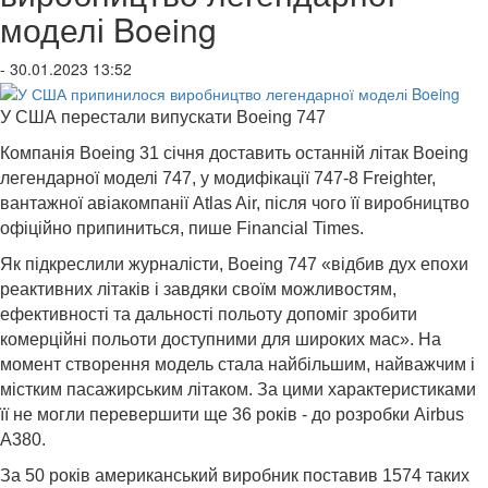
моделі Boeing
- 30.01.2023 13:52
У США перестали випускати Boeing 747
Компанія Boeing 31 січня доставить останній літак Boeing
легендарної моделі 747, у модифікації 747-8 Freighter,
вантажної авіакомпанії Atlas Air, після чого її виробництво
офіційно припиниться, пише Financial Times.
Як підкреслили журналісти, Boeing 747 «відбив дух епохи
реактивних літаків і завдяки своїм можливостям,
ефективності та дальності польоту допоміг зробити
комерційні польоти доступними для широких мас». На
момент створення модель стала найбільшим, найважчим і
містким пасажирським літаком. За цими характеристиками
її не могли перевершити ще 36 років - до розробки Airbus
A380.
За 50 років американський виробник поставив 1574 таких