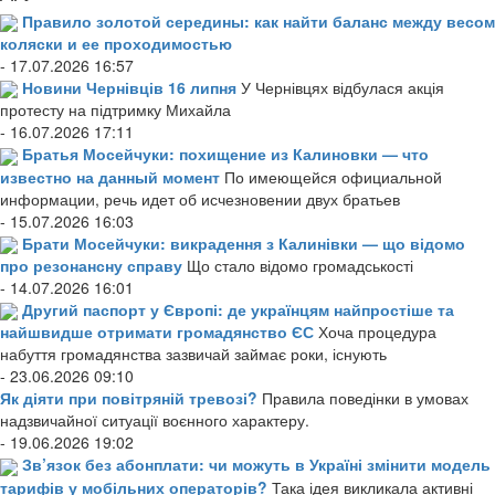
Правило золотой середины: как найти баланс между весом
коляски и ее проходимостью
- 17.07.2026 16:57
Новини Чернівців 16 липня
У Чернівцях відбулася акція
протесту на підтримку Михайла
- 16.07.2026 17:11
Братья Мосейчуки: похищение из Калиновки — что
известно на данный момент
По имеющейся официальной
информации, речь идет об исчезновении двух братьев
- 15.07.2026 16:03
Брати Мосейчуки: викрадення з Калинівки — що відомо
про резонансну справу
Що стало відомо громадськості
- 14.07.2026 16:01
Другий паспорт у Європі: де українцям найпростіше та
найшвидше отримати громадянство ЄС
Хоча процедура
набуття громадянства зазвичай займає роки, існують
- 23.06.2026 09:10
Як діяти при повітряній тревозі?
Правила поведінки в умовах
надзвичайної ситуації воєнного характеру.
- 19.06.2026 19:02
Зв’язок без абонплати: чи можуть в Україні змінити модель
тарифів у мобільних операторів?
Така ідея викликала активні