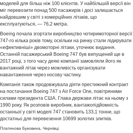
моделей для більш ніж 100 клієнтів. У найбільшій версії він
міг перевозити понад 500 пасажирів і досі залишається
найдовшим у світі з комерційних літаків, що
експлуатуються, — 76,2 метра.
Boeing почала згортати виробництво чотиримоторної версії
747-го кілька років тому, оскільки на ринку стали лідирувати
«ефективніші» двомоторні літаки, уточнює видання.
Останній пасажирський Boeing 747 був випущений ще в
2017 році, з того часу деякі компанії замовляли його як
вантажний літак через можливість організувати
навантаження через носову частину.
Компанія також продовжувала діяти престижний контракт
на постачання Boeing 747 з Air Force One, повітряними
силами президента США. Глава держави літає на ньому з
1990 року. Як розповів виробник, вантажопідйомність
останньої у світі моделі 747 становить 133,1 тонни, що
достатньо для перевезення 10699 золотих злитків.
Платинова Буковина, Чернівці