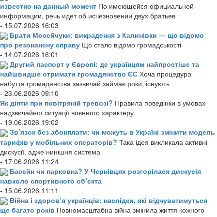
известно на данный момент
По имеющейся официальной
информации, речь идет об исчезновении двух братьев
- 15.07.2026 16:03
Брати Мосейчуки: викрадення з Калинівки — що відомо
про резонансну справу
Що стало відомо громадськості
- 14.07.2026 16:01
Другий паспорт у Європі: де українцям найпростіше та
найшвидше отримати громадянство ЄС
Хоча процедура
набуття громадянства зазвичай займає роки, існують
- 23.06.2026 09:10
Як діяти при повітряній тревозі?
Правила поведінки в умовах
надзвичайної ситуації воєнного характеру.
- 19.06.2026 19:02
Зв’язок без абонплати: чи можуть в Україні змінити модель
тарифів у мобільних операторів?
Така ідея викликала активні
дискусії, адже нинішня система
- 17.06.2026 11:24
Басейн чи парковка? У Чернівцях розгорілася дискусія
навколо спортивного об’єкта
- 15.06.2026 11:11
Війна і здоров’я українців: наслідки, які відчуватимуться
ще багато років
Повномасштабна війна змінила життя кожного