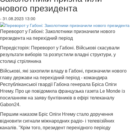
нового президента
- 31.08.2023 13:00
Переворот у Габоні: Заколотники призначили нового
президента на перехідний період
Передісторія: Переворот у Габоні. Військові скасували
результати виборів та розпустили владні структури, у
столиці стрілянина
Військові, які захопили владу в Габоні, призначили нового
главу держави на перехідний період - командира
Республіканської гвардії Габона генерала Бріса Оліги
Нгему. Про це повідомила французька газета Le Monde із
посиланням на заяву бунтівників в ефірі телеканалу
Gabon24.
Першим наказом Бріс Оліги Нгему стало доручення
відновити сигнали міжнародних радіо- і телевізійних
каналів. "Крім того, президент перехідного періоду