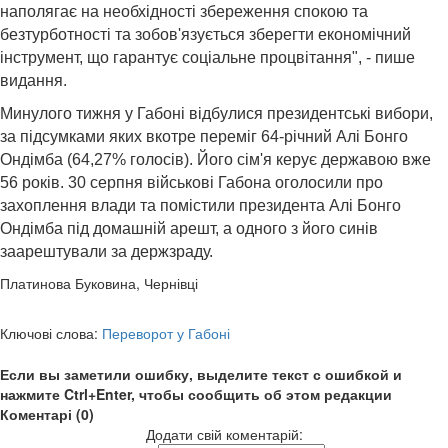
наполягає на необхідності збереження спокою та
безтурботності та зобов'язується зберегти економічний
інструмент, що гарантує соціальне процвітання", - пише
видання.
Минулого тижня у Габоні відбулися президентські вибори,
за підсумками яких вкотре переміг 64-річний Алі Бонго
Ондімба (64,27% голосів). Його сім'я керує державою вже
56 років. 30 серпня військові Габона оголосили про
захоплення влади та помістили президента Алі Бонго
Ондімба під домашній арешт, а одного з його синів
заарештували за держзраду.
Платинова Буковина, Чернівці
Ключові слова:
Переворот у Габоні
Если вы заметили ошибку, выделите текст с ошибкой и
нажмите Ctrl+Enter, чтобы сообщить об этом редакции
Коментарі (0)
Додати свій коментарій: