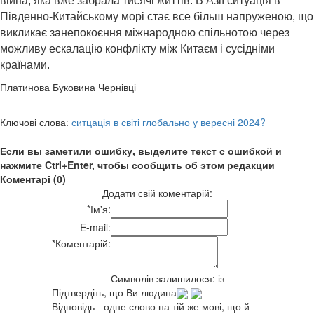
війна, яка вже забрала тисячі життів. В Азії ситуація в
Південно-Китайському морі стає все більш напруженою, що
викликає занепокоєння міжнародною спільнотою через
можливу ескалацію конфлікту між Китаєм і сусідніми
країнами.
Платинова Буковина Чернівці
Ключові слова:
ситцація в світі глобально у вересні 2024?
Если вы заметили ошибку, выделите текст с ошибкой и
нажмите Ctrl+Enter, чтобы сообщить об этом редакции
Коментарі (0)
Додати свій коментарій:
*
Ім'я:
E-mail:
*
Коментарій:
Символів залишилося:
із
Підтвердіть, що Ви людина
Відповідь - одне слово на тій же мові, що й