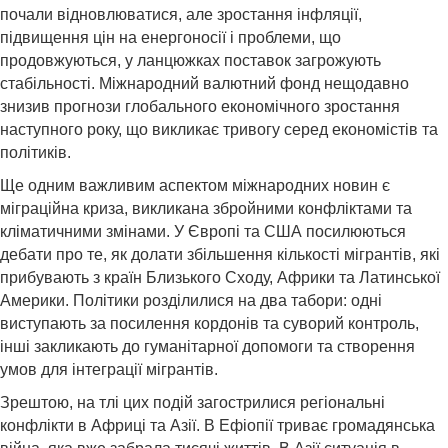
почали відновлюватися, але зростання інфляції,
підвищення цін на енергоносії і проблеми, що
продовжуються, у ланцюжках поставок загрожують
стабільності. Міжнародний валютний фонд нещодавно
знизив прогнози глобального економічного зростання
наступного року, що викликає тривогу серед економістів та
політиків.
Ще одним важливим аспектом міжнародних новин є
міграційна криза, викликана збройними конфліктами та
кліматичними змінами. У Європі та США посилюються
дебати про те, як долати збільшення кількості мігрантів, які
прибувають з країн Близького Сходу, Африки та Латинської
Америки. Політики розділилися на два табори: одні
виступають за посилення кордонів та суворий контроль,
інші закликають до гуманітарної допомоги та створення
умов для інтеграції мігрантів.
Зрештою, на тлі цих подій загострилися регіональні
конфлікти в Африці та Азії. В Ефіопії триває громадянська