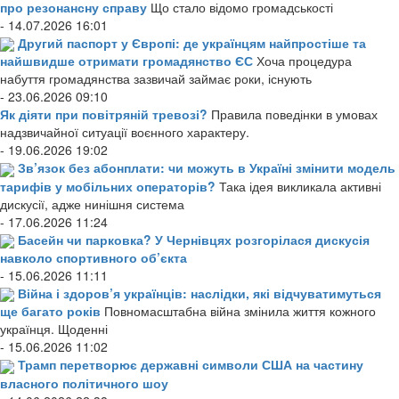
про резонансну справу
Що стало відомо громадськості
- 14.07.2026 16:01
Другий паспорт у Європі: де українцям найпростіше та
найшвидше отримати громадянство ЄС
Хоча процедура
набуття громадянства зазвичай займає роки, існують
- 23.06.2026 09:10
Як діяти при повітряній тревозі?
Правила поведінки в умовах
надзвичайної ситуації воєнного характеру.
- 19.06.2026 19:02
Зв’язок без абонплати: чи можуть в Україні змінити модель
тарифів у мобільних операторів?
Така ідея викликала активні
дискусії, адже нинішня система
- 17.06.2026 11:24
Басейн чи парковка? У Чернівцях розгорілася дискусія
навколо спортивного об’єкта
- 15.06.2026 11:11
Війна і здоров’я українців: наслідки, які відчуватимуться
ще багато років
Повномасштабна війна змінила життя кожного
українця. Щоденні
- 15.06.2026 11:02
Трамп перетворює державні символи США на частину
власного політичного шоу