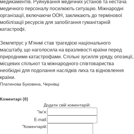
медикаментів. Руйнування медичних установ та нестача
медичного персоналу посилюють ситуацію. Міжнародні
організації, включаючи ООН, закликають до термінової
мобілізації ресурсів для запобігання гуманітарній
катастрофі. ​
Землетрус у М'янмі став трагедією національного
масштабу, що наголосила на вразливості країни перед
природними катастрофами. Спільні зусилля уряду, опозиції,
місцевих спільнот та міжнародного співтовариства
необхідні для подолання наслідків лиха та відновлення
країни.
Платинова Буковина, Чернівці
Коментарі (0)
Додати свій коментарій:
*
Ім'я:
E-mail:
*
Коментарій: