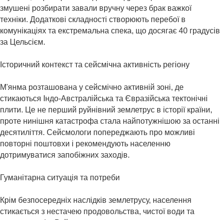
змушені розбирати завали вручну через брак важкої
техніки. Додаткові складності створюють перебої в
комунікаціях та екстремальна спека, що досягає 40 градусів
за Цельсієм. ​
Історичний контекст та сейсмічна активність регіону
М'янма розташована у сейсмічно активній зоні, де
стикаються Індо-Австралійська та Євразійська тектонічні
плити. Це не перший руйнівний землетрус в історії країни,
проте нинішня катастрофа стала найпотужнішою за останні
десятиліття. Сейсмологи попереджають про можливі
повторні поштовхи і рекомендують населенню
дотримуватися запобіжних заходів.
Гуманітарна ситуація та потреби
Крім безпосередніх наслідків землетрусу, населення
стикається з нестачею продовольства, чистої води та