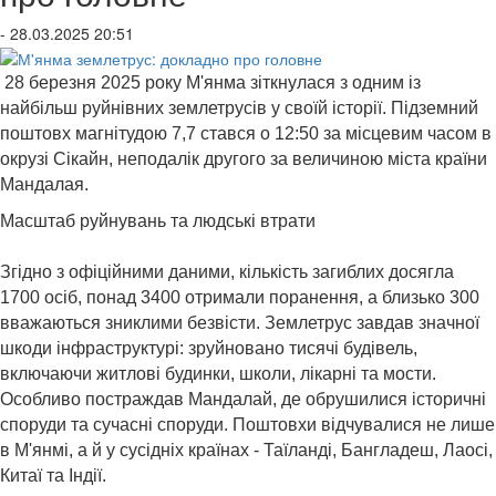
- 28.03.2025 20:51
28 березня 2025 року М'янма зіткнулася з одним із
найбільш руйнівних землетрусів у своїй історії. Підземний
поштовх магнітудою 7,7 стався о 12:50 за місцевим часом в
окрузі Сікайн, неподалік другого за величиною міста країни
Мандалая. ​
Масштаб руйнувань та людські втрати
Згідно з офіційними даними, кількість загиблих досягла
1700 осіб, понад 3400 отримали поранення, а близько 300
вважаються зниклими безвісти. Землетрус завдав значної
шкоди інфраструктурі: зруйновано тисячі будівель,
включаючи житлові будинки, школи, лікарні та мости.
Особливо постраждав Мандалай, де обрушилися історичні
споруди та сучасні споруди. Поштовхи відчувалися не лише
в М'янмі, а й у сусідніх країнах - Таїланді, Бангладеш, Лаосі,
Китаї та Індії. ​