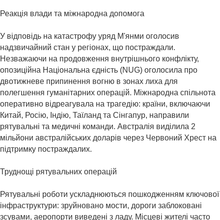
Реакція влади та міжнародна допомога
У відповідь на катастрофу уряд М'янми оголосив
надзвичайний стан у регіонах, що постраждали.
Незважаючи на продовження внутрішнього конфлікту,
опозиційна Національна єдність (NUG) оголосила про
двотижневе припинення вогню в зонах лиха для
полегшення гуманітарних операцій. Міжнародна спільнота
оперативно відреагувала на трагедію: країни, включаючи
Китай, Росію, Індію, Таїланд та Сінгапур, направили
рятувальні та медичні команди. Австралія виділила 2
мільйони австралійських доларів через Червоний Хрест на
підтримку постраждалих. ​
Труднощі рятувальних операцій
Рятувальні роботи ускладнюються пошкодженням ключової
інфраструктури: зруйновано мости, дороги заблоковані
зсувами, аеропорти виведені з ладу. Місцеві жителі часто