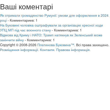
Ваші коментарі
Як отримати громадянство Румунії: умови для оформлення в 2024
році
- Комментариев: 1
На Буковині чоловіка оштрафували за організацію хресної ходи
УПЦ МП під час воєнного стану
- Комментариев: 1
Відмова від Криму і НАТО: Трамп натякнув як Зеленський може
закінчити війну
- Комментариев: 1
Copyright © 2008-2026
Платинова Буковина™.
Всі права захищено.
Розміщення інформації.
Контакти.
Правова інформація.