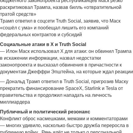
бюджетного законопроекта республиканцев Маск резко
раскритиковал Трампа, назвав билль «отвратительной
тратой средств»
Трамп ответил в соцсети Truth Social, заявив, что Маск
«сошёл с ума» и пообещал лишить его компаний
федеральных контрактов и субсидий
Социальные атаки в X и Truth Social
— Илон Маск использовал X для атаки: он обвинил Трампа
в искажении информации, назвал недостатки
законопроекта и высказал обвинения в причастности к
документам Джеффри Эпштейна, на которые ждал реакции
— Дональд Трамп ответил в Truth Social, пригрозив Маску
прекратить финансирование SpaceX, Starlink и Tesla от
правительства и продолжил нападать на личность
миллиардера
Публичный и политический резонанс
Конфликт оброс насмешками, мемами и комментаторами
— многих удивило, насколько быстро дружба переросла в
публичную войну . Речь идёт не только о персональной