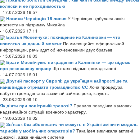
коляски и ее проходимостью
- 17.07.2026 16:57
Новини Чернівців 16 липня
У Чернівцях відбулася акція
протесту на підтримку Михайла
- 16.07.2026 17:11
Братья Мосейчуки: похищение из Калиновки — что
известно на данный момент
По имеющейся официальной
информации, речь идет об исчезновении двух братьев
- 15.07.2026 16:03
Брати Мосейчуки: викрадення з Калинівки — що відомо
про резонансну справу
Що стало відомо громадськості
- 14.07.2026 16:01
Другий паспорт у Європі: де українцям найпростіше та
найшвидше отримати громадянство ЄС
Хоча процедура
набуття громадянства зазвичай займає роки, існують
- 23.06.2026 09:10
Як діяти при повітряній тревозі?
Правила поведінки в умовах
надзвичайної ситуації воєнного характеру.
- 19.06.2026 19:02
Зв’язок без абонплати: чи можуть в Україні змінити модель
тарифів у мобільних операторів?
Така ідея викликала активні
дискусії, адже нинішня система