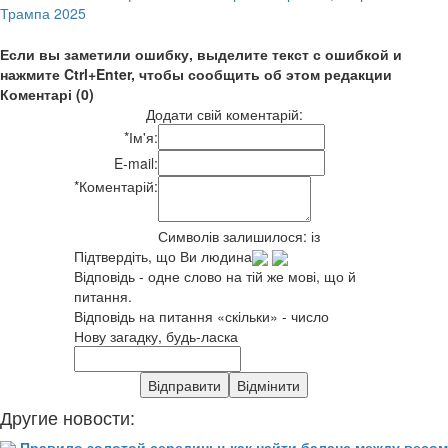
Трампа 2025
Если вы заметили ошибку, выделите текст с ошибкой и
нажмите Ctrl+Enter, чтобы сообщить об этом редакции
Коментарі (0)
Додати свій коментарій:
*
Ім'я:
E-mail:
*
Коментарій:
Символів залишилося:
із
Підтвердіть, що Ви людина
Відповідь - одне слово на тій же мові, що й
питання.
Відповідь на питання «скільки» - число
Нову загадку, будь-ласка
Другие новости:
Правило золотой середины: как найти баланс между весом