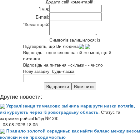
Додати свій коментарій:
*
Ім'я:
E-mail:
*
Коментарій:
Символів залишилося:
із
Підтвердіть, що Ви людина
Відповідь - одне слово на тій же мові, що й
питання.
Відповідь на питання «скільки» - число
Нову загадку, будь-ласка
Другие новости:
Укрзалізниця тимчасово змінила маршрути низки потягів,
які курсують через Кіровоградську область.
Статус та
затримки рейсівПоїзд №128:
- 08.08.2026 18:05
Правило золотой середины: как найти баланс между весом
коляски и ее проходимостью