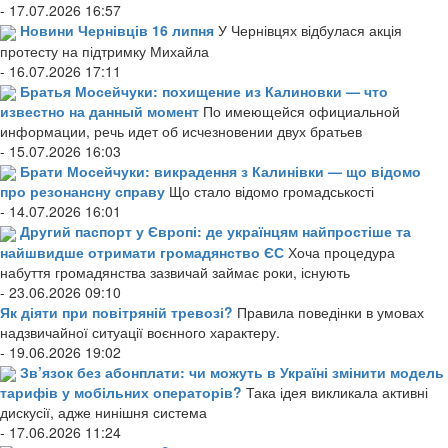
- 17.07.2026 16:57
Новини Чернівців 16 липня
У Чернівцях відбулася акція
протесту на підтримку Михайла
- 16.07.2026 17:11
Братья Мосейчуки: похищение из Калиновки — что
известно на данный момент
По имеющейся официальной
информации, речь идет об исчезновении двух братьев
- 15.07.2026 16:03
Брати Мосейчуки: викрадення з Калинівки — що відомо
про резонансну справу
Що стало відомо громадськості
- 14.07.2026 16:01
Другий паспорт у Європі: де українцям найпростіше та
найшвидше отримати громадянство ЄС
Хоча процедура
набуття громадянства зазвичай займає роки, існують
- 23.06.2026 09:10
Як діяти при повітряній тревозі?
Правила поведінки в умовах
надзвичайної ситуації воєнного характеру.
- 19.06.2026 19:02
Зв’язок без абонплати: чи можуть в Україні змінити модель
тарифів у мобільних операторів?
Така ідея викликала активні
дискусії, адже нинішня система
- 17.06.2026 11:24