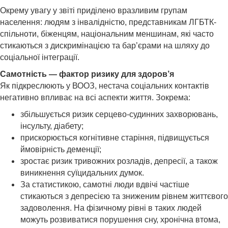
Окрему увагу у звіті приділено вразливим групам
населення: людям з інвалідністю, представникам ЛГБТК-
спільноти, біженцям, національним меншинам, які часто
стикаються з дискримінацією та бар’єрами на шляху до
соціальної інтеграції.
Самотність — фактор ризику для здоров’я
Як підкреслюють у ВООЗ, нестача соціальних контактів
негативно впливає на всі аспекти життя. Зокрема:
збільшується ризик серцево-судинних захворювань,
інсульту, діабету;
прискорюється когнітивне старіння, підвищується
ймовірність деменції;
зростає ризик тривожних розладів, депресії, а також
виникнення суїцидальних думок.
За статистикою, самотні люди вдвічі частіше
стикаються з депресією та зниженим рівнем життєвого
задоволення. На фізичному рівні в таких людей
можуть розвиватися порушення сну, хронічна втома,