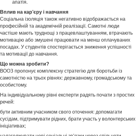
апатія.
Вплив на кар’єру і навчання
Соціальна ізоляція також негативно відображається на
професійній та академічній реалізації. Самотні люди
частіше мають труднощі з працевлаштуванням, втрачають
мотивацію або змушені працювати на менш оплачуваних
посадах. У студентів спостерігається зниження успішності
та мотивації до навчання.
Що можна зробити?
ВООЗ пропонує комплексну стратегію для боротьби із
самотністю на трьох рівнях: державному, громадському та
особистому.
На індивідуальному рівні експерти радять почати з простих
речей:
бути активним учасником свого оточення: допомагати
сусідам, підтримувати рідних, брати участь у волонтерських
ініціативах;
налагоджувати нові соціальні зв’язки через спільноти,