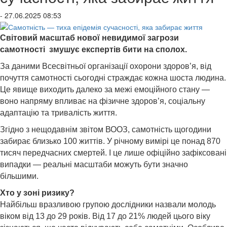
- 27.06.2025 08:53
Світовий масштаб нової невидимої загрози
самотності змушує експертів бити на сполох.
За даними Всесвітньої організації охорони здоров’я, від
почуття самотності сьогодні страждає кожна шоста людина.
Це явище виходить далеко за межі емоційного стану —
воно напряму впливає на фізичне здоров’я, соціальну
адаптацію та тривалість життя.
Згідно з нещодавнім звітом ВООЗ, самотність щогодини
забирає близько 100 життів. У річному вимірі це понад 870
тисяч передчасних смертей. І це лише офіційно зафіксовані
випадки — реальні масштаби можуть бути значно
більшими.
Хто у зоні ризику?
Найбільш вразливою групою дослідники назвали молодь
віком від 13 до 29 років. Від 17 до 21% людей цього віку