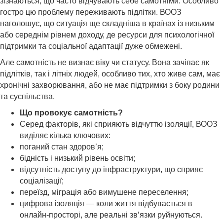
зізнаються, що часто відчувають себе самотніми. Особливо
гостро цю проблему переживають підлітки. ВООЗ
наголошує, що ситуація ще складніша в країнах із низьким
або середнім рівнем доходу, де ресурси для психологічної
підтримки та соціальної адаптації дуже обмежені.
Але самотність не визнає віку чи статусу. Вона зачіпає як
підлітків, так і літніх людей, особливо тих, хто живе сам, має
хронічні захворювання, або не має підтримки з боку родини
та суспільства.
Що провокує самотність?
Серед факторів, які сприяють відчуттю ізоляції, ВООЗ
виділяє кілька ключових:
поганий стан здоров’я;
бідність і низький рівень освіти;
відсутність доступу до інфраструктури, що сприяє
соціалізації;
переїзд, міграція або вимушене переселення;
цифрова ізоляція — коли життя відбувається в
онлайн-просторі, але реальні зв’язки руйнуються.