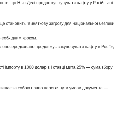
о те, що Нью-Делі продовжує купувати нафту у Російської
 ще становить "виняткову загрозу для національної безпеки
 необхідним кроком.
бо опосередковано продовжує закуповувати нафту в Росії»,
ті імпорту в 1000 доларів і ставці мита 25% — сума збору
.
 залишає за собою право переглянути умови документа —