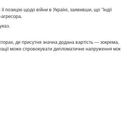
ї позицію щодо війни в Україні, заявивши, що "Індії
и-агресора.
указ.
кторах, де присутня значна додана вартість — зокрема,
ситуації може спровокувати дипломатичне напруження між