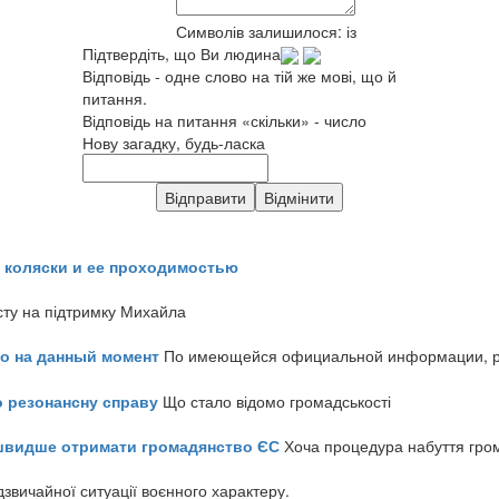
Символів залишилося:
із
Підтвердіть, що Ви людина
Відповідь - одне слово на тій же мові, що й
питання.
Відповідь на питання «скільки» - число
Нову загадку, будь-ласка
 коляски и ее проходимостью
сту на підтримку Михайла
но на данный момент
По имеющейся официальной информации, реч
о резонансну справу
Що стало відомо громадськості
айшвидше отримати громадянство ЄС
Хоча процедура набуття гром
звичайної ситуації воєнного характеру.