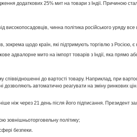
ення додаткових 25% мит на товари з Індії. Причиною стал
від високопосадовців, чинна політика російського уряду все
, зокрема щодо країн, які підтримують торгівлю з Росією, є
ове адвалорне мито на імпорт товарів з Індії, яка прямо а
у співвідношенні до вартості товару. Наприклад, при вартос
рні дозволяють автоматично реагувати на зміну ринкових цін
ізніше ніж через 21 день після його підписання. Президент
вою зовнішньоторговельну політику;
 сфері безпеки.