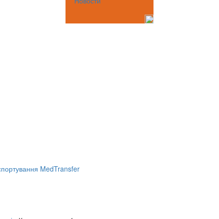
Новости
портування MedTransfer