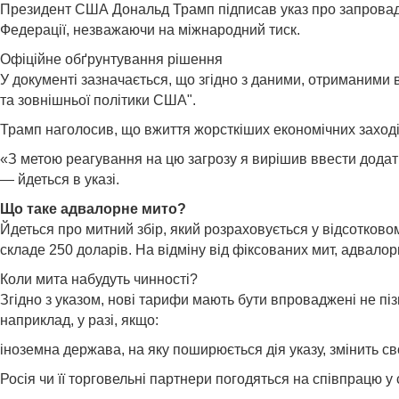
Президент США Дональд Трамп підписав указ про запровадж
Федерації, незважаючи на міжнародний тиск.
Офіційне обґрунтування рішення
У документі зазначається, що згідно з даними, отриманими 
та зовнішньої політики США".
Трамп наголосив, що вжиття жорсткіших економічних заходів
«З метою реагування на цю загрозу я вирішив ввести додатк
— йдеться в указі.
Що таке адвалорне мито?
Йдеться про митний збір, який розраховується у відсотковом
складе 250 доларів. На відміну від фіксованих мит, адвало
Коли мита набудуть чинності?
Згідно з указом, нові тарифи мають бути впроваджені не п
наприклад, у разі, якщо:
іноземна держава, на яку поширюється дія указу, змінить с
Росія чи її торговельні партнери погодяться на співпрацю у