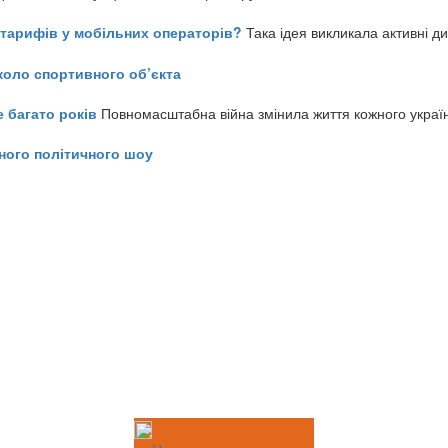
ь тарифів у мобільних операторів?
Така ідея викликала активні д
коло спортивного об’єкта
е багато років
Повномасштабна війна змінила життя кожного украї
ного політичного шоу