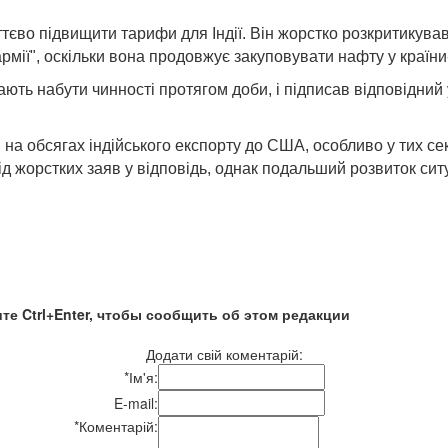
во підвищити тарифи для Індії. Він жорстко розкритикував ї
 армії", оскільки вона продовжує закуповувати нафту у країн
ють набути чинності протягом доби, і підписав відповідний 
на обсягах індійського експорту до США, особливо у тих се
 від жорстких заяв у відповідь, однак подальший розвиток 
те Ctrl+Enter, чтобы сообщить об этом редакции
Додати свій коментарій:
*
Ім'я:
E-mail:
*
Коментарій: