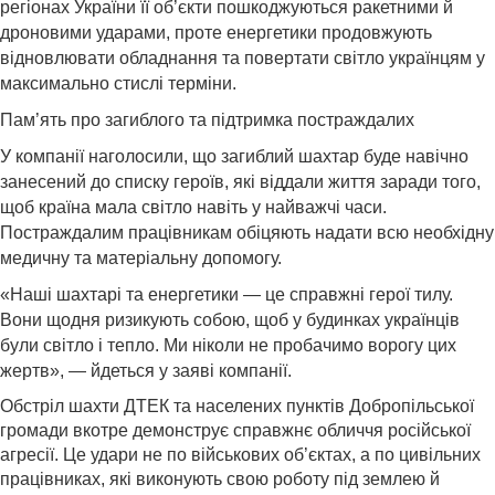
регіонах України її об’єкти пошкоджуються ракетними й
дроновими ударами, проте енергетики продовжують
відновлювати обладнання та повертати світло українцям у
максимально стислі терміни.
Пам’ять про загиблого та підтримка постраждалих
У компанії наголосили, що загиблий шахтар буде навічно
занесений до списку героїв, які віддали життя заради того,
щоб країна мала світло навіть у найважчі часи.
Постраждалим працівникам обіцяють надати всю необхідну
медичну та матеріальну допомогу.
«Наші шахтарі та енергетики — це справжні герої тилу.
Вони щодня ризикують собою, щоб у будинках українців
були світло і тепло. Ми ніколи не пробачимо ворогу цих
жертв», — йдеться у заяві компанії.
Обстріл шахти ДТЕК та населених пунктів Добропільської
громади вкотре демонструє справжнє обличчя російської
агресії. Це удари не по військових об’єктах, а по цивільних
працівниках, які виконують свою роботу під землею й