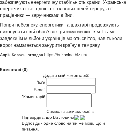
забезпечують енергетичну стабільність країни. Українська
енергетика стає однією з головних цілей терору, а її
працівники — заручниками війни.
Попри небезпеку, енергетики та шахтарі продовжують
виконувати свій обов’язок, ризикуючи життям. І саме
завдяки їм мільйони українців мають світло, навіть коли
ворог намагається занурити країну в темряву.
Адрій Коваль, оглядач https://bukovina.biz.ua/
Коментарі (0)
Додати свій коментарій:
*
Ім'я:
E-mail:
*
Коментарій:
Символів залишилося:
із
Підтвердіть, що Ви людина
Відповідь - одне слово на тій же мові, що й
питання.