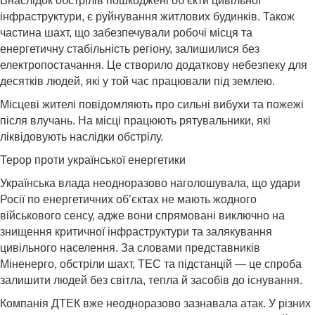
Внаслідок обстрілів пошкоджені об’єкти цивільної
інфраструктури, є руйнування житлових будинків. Також
частина шахт, що забезпечували робочі місця та
енергетичну стабільність регіону, залишилися без
електропостачання. Це створило додаткову небезпеку для
десятків людей, які у той час працювали під землею.
Місцеві жителі повідомляють про сильні вибухи та пожежі
після влучань. На місці працюють рятувальники, які
ліквідовують наслідки обстрілу.
Терор проти української енергетики
Українська влада неодноразово наголошувала, що удари
Росії по енергетичних об’єктах не мають жодного
військового сенсу, адже вони спрямовані виключно на
знищення критичної інфраструктури та залякування
цивільного населення. За словами представників
Міненерго, обстріли шахт, ТЕС та підстанцій — це спроба
залишити людей без світла, тепла й засобів до існування.
Компанія ДТЕК вже неодноразово зазнавала атак. У різних