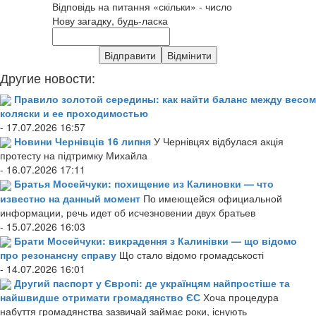
Відповідь на питання «скільки» - число
Нову загадку, будь-ласка
Другие новости:
Правило золотой середины: как найти баланс между весом
коляски и ее проходимостью
- 17.07.2026 16:57
Новини Чернівців 16 липня
У Чернівцях відбулася акція
протесту на підтримку Михайла
- 16.07.2026 17:11
Братья Мосейчуки: похищение из Калиновки — что
известно на данный момент
По имеющейся официальной
информации, речь идет об исчезновении двух братьев
- 15.07.2026 16:03
Брати Мосейчуки: викрадення з Калинівки — що відомо
про резонансну справу
Що стало відомо громадськості
- 14.07.2026 16:01
Другий паспорт у Європі: де українцям найпростіше та
найшвидше отримати громадянство ЄС
Хоча процедура
набуття громадянства зазвичай займає роки, існують