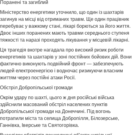
Поранені та загиблий
Міністерство енергетики уточнило, що один із шахтарів
загинув на місці від отриманих травм. Ще один працівник
перебуває у важкому стані, лікарі борються за його життя.
Двоє інших поранених мають травми середнього ступеня
тяжкості та наразі проходять лікування у місцевій лікарні.
Ця трагедія вкотре нагадала про високий ризик роботи
енергетиків та шахтарів у зоні постійних бойових дій. Вони
фактично виконують подвійний фронт — забезпечують
людей електроенергією і водночас ризикуючи власним
життям через постійні атаки Росії.
Обстріл Добропільської громади
Окрім удару по шахті, цього ж дня російські війська
здійснили масований обстріл населених пунктів
Добропільської громади на Донеччині. Під вогонь
потрапили міста та селища Добропілля, Білозерське,
Ганнівка, Іверське та Святогорівка.