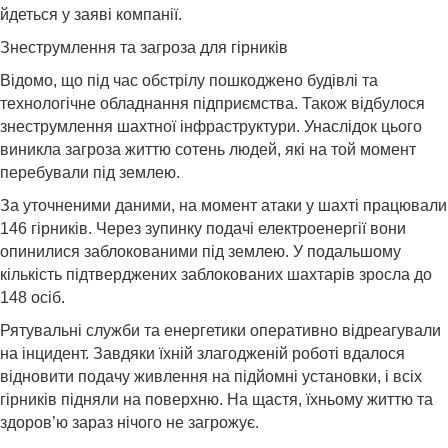
йдеться у заяві компанії.
Знеструмлення та загроза для гірників
Відомо, що під час обстрілу пошкоджено будівлі та
технологічне обладнання підприємства. Також відбулося
знеструмлення шахтної інфраструктури. Унаслідок цього
виникла загроза життю сотень людей, які на той момент
перебували під землею.
За уточненими даними, на момент атаки у шахті працювали
146 гірників. Через зупинку подачі електроенергії вони
опинилися заблокованими під землею. У подальшому
кількість підтверджених заблокованих шахтарів зросла до
148 осіб.
Рятувальні служби та енергетики оперативно відреагували
на інцидент. Завдяки їхній злагодженій роботі вдалося
відновити подачу живлення на підйомні установки, і всіх
гірників підняли на поверхню. На щастя, їхньому життю та
здоров’ю зараз нічого не загрожує.