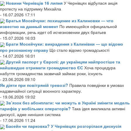
Новини Чернівців 16 липня
У Чернівцях відбулася акція
протесту на підтримку Михайла
- 16.07.2026 17:11
Братья Мосейчуки: похищение из Калиновки — что
известно на данный момент
По имеющейся официальной
информации, речь идет об исчезновении двух братьев
- 15.07.2026 16:03
Брати Мосейчуки: викрадення з Калинівки — що відомо
про резонансну справу
Що стало відомо громадськості
- 14.07.2026 16:01
Другий паспорт у Європі: де українцям найпростіше та
найшвидше отримати громадянство ЄС
Хоча процедура
набуття громадянства зазвичай займає роки, існують
- 23.06.2026 09:10
Як діяти при повітряній тревозі?
Правила поведінки в умовах
надзвичайної ситуації воєнного характеру.
- 19.06.2026 19:02
Зв’язок без абонплати: чи можуть в Україні змінити модель
тарифів у мобільних операторів?
Така ідея викликала активні
дискусії, адже нинішня система
- 17.06.2026 11:24
Басейн чи парковка? У Чернівцях розгорілася дискусія