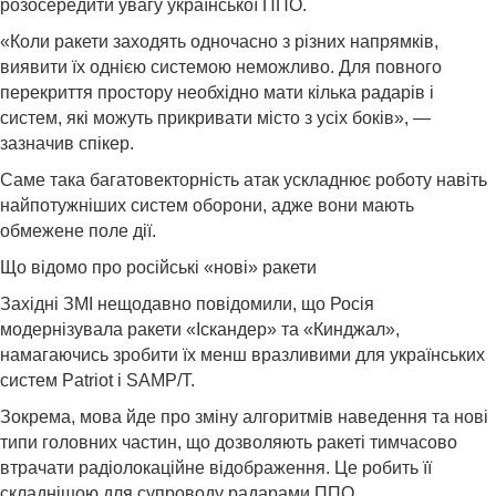
розосередити увагу української ППО.
«Коли ракети заходять одночасно з різних напрямків,
виявити їх однією системою неможливо. Для повного
перекриття простору необхідно мати кілька радарів і
систем, які можуть прикривати місто з усіх боків», —
зазначив спікер.
Саме така багатовекторність атак ускладнює роботу навіть
найпотужніших систем оборони, адже вони мають
обмежене поле дії.
Що відомо про російські «нові» ракети
Західні ЗМІ нещодавно повідомили, що Росія
модернізувала ракети «Іскандер» та «Кинджал»,
намагаючись зробити їх менш вразливими для українських
систем Patriot і SAMP/T.
Зокрема, мова йде про зміну алгоритмів наведення та нові
типи головних частин, що дозволяють ракеті тимчасово
втрачати радіолокаційне відображення. Це робить її
складнішою для супроводу радарами ППО.