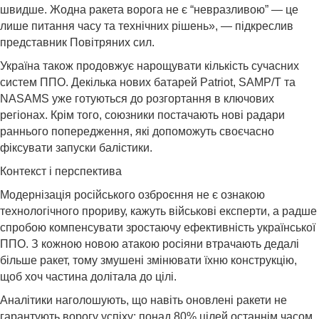
швидше. Жодна ракета ворога не є “невразливою” — це
лише питання часу та технічних рішень», — підкреслив
представник Повітряних сил.
Україна також продовжує нарощувати кількість сучасних
систем ППО. Декілька нових батарей Patriot, SAMP/T та
NASAMS уже готуються до розгортання в ключових
регіонах. Крім того, союзники постачають нові радари
раннього попередження, які допоможуть своєчасно
фіксувати запуски балістики.
Контекст і перспектива
Модернізація російського озброєння не є ознакою
технологічного прориву, кажуть військові експерти, а радше
спробою компенсувати зростаючу ефективність української
ППО. З кожною новою атакою росіяни втрачають дедалі
більше ракет, тому змушені змінювати їхню конструкцію,
щоб хоч частина долітала до цілі.
Аналітики наголошують, що навіть оновлені ракети не
гарантують ворогу успіху: понад 80% цілей останнім часом