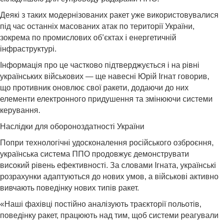
Деякі з таких модернізованих ракет уже використовувалися
під час останніх масованих атак по території України,
зокрема по промислових об’єктах і енергетичній
інфраструктурі.
Інформація про це частково підтверджується і на рівні
українських військових — ще навесні Юрій Ігнат говорив,
що противник оновлює свої ракети, додаючи до них
елементи електронного придушення та змінюючи системи
керування.
Наслідки для обороноздатності України
Попри технологічні удосконалення російського озброєння,
українська система ППО продовжує демонструвати
високий рівень ефективності. За словами Ігната, українські
розрахунки адаптуються до нових умов, а військові активно
вивчають поведінку нових типів ракет.
«Наші фахівці постійно аналізують траєкторії польотів,
поведінку ракет, працюють над тим, щоб системи реагували