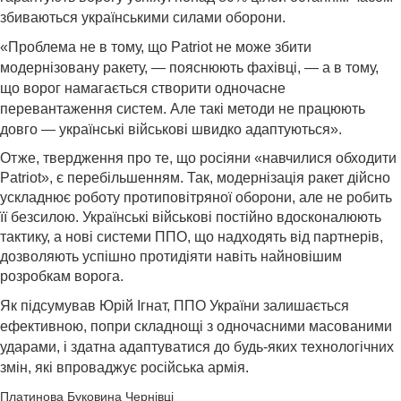
збиваються українськими силами оборони.
«Проблема не в тому, що Patriot не може збити
модернізовану ракету, — пояснюють фахівці, — а в тому,
що ворог намагається створити одночасне
перевантаження систем. Але такі методи не працюють
довго — українські військові швидко адаптуються».
Отже, твердження про те, що росіяни «навчилися обходити
Patriot», є перебільшенням. Так, модернізація ракет дійсно
ускладнює роботу протиповітряної оборони, але не робить
її безсилою. Українські військові постійно вдосконалюють
тактику, а нові системи ППО, що надходять від партнерів,
дозволяють успішно протидіяти навіть найновішим
розробкам ворога.
Як підсумував Юрій Ігнат, ППО України залишається
ефективною, попри складнощі з одночасними масованими
ударами, і здатна адаптуватися до будь-яких технологічних
змін, які впроваджує російська армія.
Платинова Буковина Чернівці