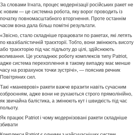
За словами Ігната, процес модернізації російських ракет не
є новим — це системна робота, яку ворог проводить із
початку повномасштабного вторгнення. Проте останнім
часом вона дала більш помітні результати.
«Звісно, стало складніше працювати по ракетах, які летять
по квазібалістичній траєкторії. Тобто, вони змінюють висоту
або траєкторію під час підльоту до цілі, здійснюють
коливання. Це ускладнює роботу комплексів типу Patriot,
адже система перехоплення в такому випадку має менше
часу на розрахунок точки зустрічі», — пояснив речник
Повітряних сил.
Такі «маневрові» ракети важче вразити навіть сучасним
озброєнням, адже вони не рухаються строго прямолінійно,
як звичайна балістика, а змінюють кут і швидкість під час
польоту.
Як працює Patriot і чому модернізовані ракети складніше
збивати
Комплекси Patriot є одними з найсучасніших систем