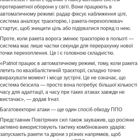
протиракетної оборони у світі. Вони працюють в
автоматичному режимі: радар фіксує наближення цілі,
система аналізує траєкторію, і ракета-перехоплювач
стартує, щоб знищити ціль або підірватися поряд із нею.
Проте, коли ракета ворога змінює траєкторію в польоті —
система має лише частки секунди для перерахунку нової
точки перехоплення. Це і є головною складністю.
«Patriot працює в автоматичному режимі, тому, коли ракета
летить по квазібалістичній траєкторії, складно точно
вирахувати момент і місце зустрічі. Це не означає, що
система безсила — просто вона потребує більшої кількості
часу для адаптації, а часу при таких атаках завжди не
вистачає», — додав Ігнат.
Багатовекторні атаки — ще один спосіб обходу ППО
Представник Повітряних сил також зауважив, що росіяни
активно використовують тактику комбінованих ударів:
запускають ракети та дрони з різних напрямків, щоб