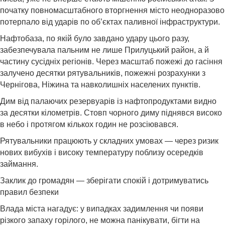
початку повномасштабного вторгнення місто неодноразово
потерпало від ударів по об’єктах паливної інфраструктури.
Нафтобаза, по якій було завдано удару цього разу,
забезпечувала пальним не лише Прилуцький район, а й
частину сусідніх регіонів. Через масштаб пожежі до гасіння
залучено десятки рятувальників, пожежні розрахунки з
Чернігова, Ніжина та навколишніх населених пунктів.
Дим від палаючих резервуарів із нафтопродуктами видно
за десятки кілометрів. Стовп чорного диму піднявся високо
в небо і протягом кількох годин не розсіювався.
Рятувальники працюють у складних умовах — через ризик
нових вибухів і високу температуру поблизу осередків
займання.
Заклик до громадян — зберігати спокій і дотримуватись
правил безпеки
Влада міста нагадує: у випадках задимлення чи появи
різкого запаху горілого, не можна панікувати, бігти на