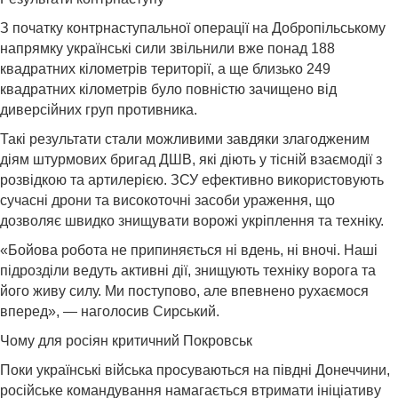
З початку контрнаступальної операції на Добропільському
напрямку українські сили звільнили вже понад 188
квадратних кілометрів території, а ще близько 249
квадратних кілометрів було повністю зачищено від
диверсійних груп противника.
Такі результати стали можливими завдяки злагодженим
діям штурмових бригад ДШВ, які діють у тісній взаємодії з
розвідкою та артилерією. ЗСУ ефективно використовують
сучасні дрони та високоточні засоби ураження, що
дозволяє швидко знищувати ворожі укріплення та техніку.
«Бойова робота не припиняється ні вдень, ні вночі. Наші
підрозділи ведуть активні дії, знищують техніку ворога та
його живу силу. Ми поступово, але впевнено рухаємося
вперед», — наголосив Сирський.
Чому для росіян критичний Покровськ
Поки українські війська просуваються на півдні Донеччини,
російське командування намагається втримати ініціативу