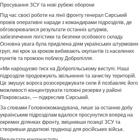
Просування ЗСУ та нові рубежі оборони
Під час своєї роботи на лінії фронту генерал Сирський
провів оперативні наради з командирами підрозділів, де
обговорювалися результати останніх штурмів,
забезпечення логістики та безпеки особового складу.
Основна увага була приділена діям українських штурмових
груп, які крок за кроком вибивають окупантів із населених
пунктів та промзон поблизу Добропілля.
«Ми нарощуємо тиск на Добропільському виступі. Наші
підрозділи продовжують звільнення та зачистку територій.
Це змушує ворога розосереджувати сили й позбавляє його
можливості концентрувати головні резерви у районі
Покровська», — підкреслив Сирський.
За словами Головнокомандувача, лише за останню добу
українським підрозділам вдалося просунутися вперед на
окремих ділянках фронту, зміцнивши позиції ЗСУ та
створивши додаткові труднощі для російських військ.
Результати контрнаступу