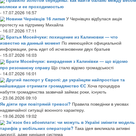
Правило золотой середины: как найти баланс между весом
коляски и ее проходимостью
- 17.07.2026 16:57
Новини Чернівців 16 липня
У Чернівцях відбулася акція
протесту на підтримку Михайла
- 16.07.2026 17:11
Братья Мосейчуки: похищение из Калиновки — что
известно на данный момент
По имеющейся официальной
информации, речь идет об исчезновении двух братьев
- 15.07.2026 16:03
Брати Мосейчуки: викрадення з Калинівки — що відомо
про резонансну справу
Що стало відомо громадськості
- 14.07.2026 16:01
Другий паспорт у Європі: де українцям найпростіше та
найшвидше отримати громадянство ЄС
Хоча процедура
набуття громадянства зазвичай займає роки, існують
- 23.06.2026 09:10
Як діяти при повітряній тревозі?
Правила поведінки в умовах
надзвичайної ситуації воєнного характеру.
- 19.06.2026 19:02
Зв’язок без абонплати: чи можуть в Україні змінити модель
тарифів у мобільних операторів?
Така ідея викликала активні
дискусії, адже нинішня система