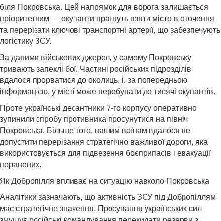
біля Покровська. Цей напрямок для ворога залишається
пріоритетним — окупанти прагнуть взяти місто в оточення
та перерізати ключові транспортні артерії, що забезпечують
логістику ЗСУ.
За даними військових джерел, у самому Покровську
тривають запеклі бої. Частині російських підрозділів
вдалося прорватися до околиць, і, за попередньою
інформацією, у місті може перебувати до тисячі окупантів.
Проте українські десантники 7-го корпусу оперативно
зупинили спробу противника просунутися на північ
Покровська. Більше того, нашим воїнам вдалося не
допустити перерізання стратегічно важливої дороги, яка
використовується для підвезення боєприпасів і евакуації
поранених.
Як Добропілля впливає на ситуацію навколо Покровська
Аналітики зазначають, що активність ЗСУ під Добропіллям
має стратегічне значення. Просування українських сил
змушує російські командування перекидати резерви з