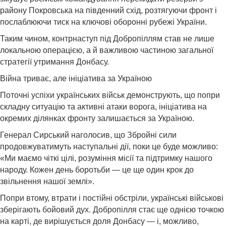
району Покровська на південний схід, розтягуючи фронт і
послаблюючи тиск на ключові оборонні рубежі України.
Таким чином, контрнаступ під Добропіллям став не лише
локальною операцією, а й важливою частиною загальної
стратегії утримання Донбасу.
Війна триває, але ініціатива за Україною
Поточні успіхи українських військ демонструють, що попри
складну ситуацію та активні атаки ворога, ініціатива на
окремих ділянках фронту залишається за Україною.
Генерал Сирський наголосив, що Збройні сили
продовжуватимуть наступальні дії, поки це буде можливо:
«Ми маємо чіткі цілі, розуміння місії та підтримку нашого
народу. Кожен день боротьби — це ще один крок до
звільнення нашої землі».
Попри втому, втрати і постійні обстріли, українські військові
зберігають бойовий дух. Добропілля стає ще однією точкою
на карті, де вирішується доля Донбасу — і, можливо,