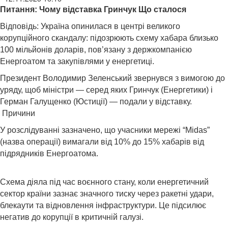
Питання: Чому відставка Гринчук Що сталося
Відповідь: Україна опинилася в центрі великого
корупційного скандалу: підозрюють схему хабара близько
100 мільйонів доларів, пов’язану з держкомпанією
Енергоатом та закупівлями у енергетиці.
Президент Володимир Зеленський звернувся з вимогою до
уряду, щоб міністри — серед яких Гринчук (Енергетики) і
Герман Галущенко (Юстиції) — подали у відставку.
Причини
У розслідуванні зазначено, що учасники мережі “Midas”
(назва операції) вимагали від 10% до 15% хабарів від
підрядників Енергоатома.
Схема діяла під час воєнного стану, коли енергетичний
сектор країни зазнає значного тиску через ракетні удари,
блекаути та відновлення інфраструктури. Це підсилює
негатив до корупції в критичній галузі.