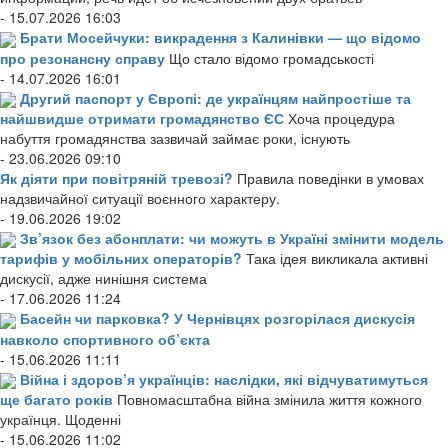
- 15.07.2026 16:03
Брати Мосейчуки: викрадення з Калинівки — що відомо
про резонансну справу
Що стало відомо громадськості
- 14.07.2026 16:01
Другий паспорт у Європі: де українцям найпростіше та
найшвидше отримати громадянство ЄС
Хоча процедура
набуття громадянства зазвичай займає роки, існують
- 23.06.2026 09:10
Як діяти при повітряній тревозі?
Правила поведінки в умовах
надзвичайної ситуації воєнного характеру.
- 19.06.2026 19:02
Зв’язок без абонплати: чи можуть в Україні змінити модель
тарифів у мобільних операторів?
Така ідея викликала активні
дискусії, адже нинішня система
- 17.06.2026 11:24
Басейн чи парковка? У Чернівцях розгорілася дискусія
навколо спортивного об’єкта
- 15.06.2026 11:11
Війна і здоров’я українців: наслідки, які відчуватимуться
ще багато років
Повномасштабна війна змінила життя кожного
українця. Щоденні
- 15.06.2026 11:02