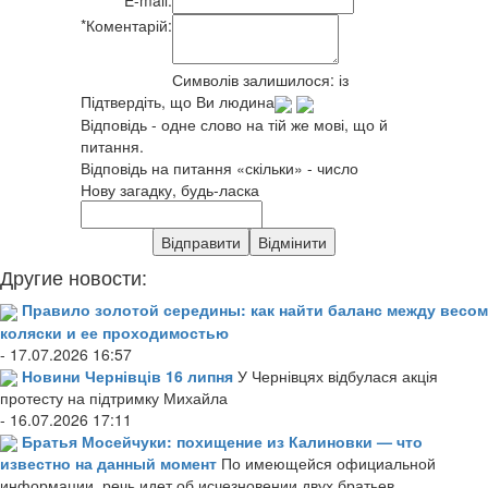
E-mail:
*
Коментарій:
Символів залишилося:
із
Підтвердіть, що Ви людина
Відповідь - одне слово на тій же мові, що й
питання.
Відповідь на питання «скільки» - число
Нову загадку, будь-ласка
Другие новости:
Правило золотой середины: как найти баланс между весом
коляски и ее проходимостью
- 17.07.2026 16:57
Новини Чернівців 16 липня
У Чернівцях відбулася акція
протесту на підтримку Михайла
- 16.07.2026 17:11
Братья Мосейчуки: похищение из Калиновки — что
известно на данный момент
По имеющейся официальной
информации, речь идет об исчезновении двух братьев