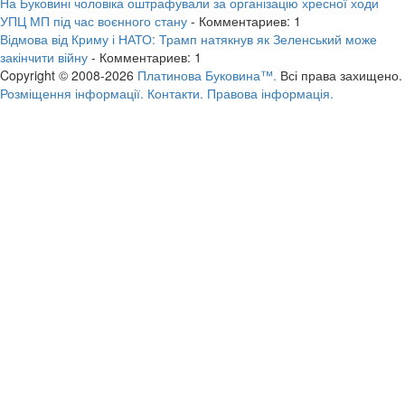
На Буковині чоловіка оштрафували за організацію хресної ходи
УПЦ МП під час воєнного стану
- Комментариев: 1
Відмова від Криму і НАТО: Трамп натякнув як Зеленський може
закінчити війну
- Комментариев: 1
Copyright © 2008-2026
Платинова Буковина™.
Всі права захищено.
Розміщення інформації.
Контакти.
Правова інформація.