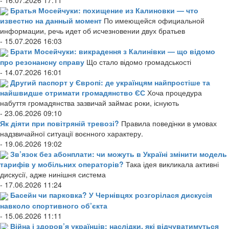
Братья Мосейчуки: похищение из Калиновки — что
известно на данный момент
По имеющейся официальной
информации, речь идет об исчезновении двух братьев
- 15.07.2026 16:03
Брати Мосейчуки: викрадення з Калинівки — що відомо
про резонансну справу
Що стало відомо громадськості
- 14.07.2026 16:01
Другий паспорт у Європі: де українцям найпростіше та
найшвидше отримати громадянство ЄС
Хоча процедура
набуття громадянства зазвичай займає роки, існують
- 23.06.2026 09:10
Як діяти при повітряній тревозі?
Правила поведінки в умовах
надзвичайної ситуації воєнного характеру.
- 19.06.2026 19:02
Зв’язок без абонплати: чи можуть в Україні змінити модель
тарифів у мобільних операторів?
Така ідея викликала активні
дискусії, адже нинішня система
- 17.06.2026 11:24
Басейн чи парковка? У Чернівцях розгорілася дискусія
навколо спортивного об’єкта
- 15.06.2026 11:11
Війна і здоров’я українців: наслідки, які відчуватимуться