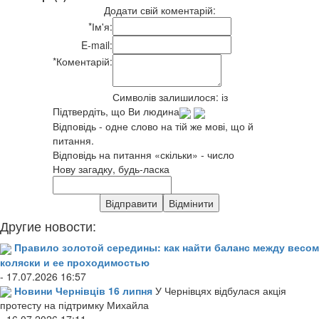
Додати свій коментарій:
*
Ім'я:
E-mail:
*
Коментарій:
Символів залишилося:
із
Підтвердіть, що Ви людина
Відповідь - одне слово на тій же мові, що й
питання.
Відповідь на питання «скільки» - число
Нову загадку, будь-ласка
Другие новости:
Правило золотой середины: как найти баланс между весом
коляски и ее проходимостью
- 17.07.2026 16:57
Новини Чернівців 16 липня
У Чернівцях відбулася акція
протесту на підтримку Михайла
- 16.07.2026 17:11