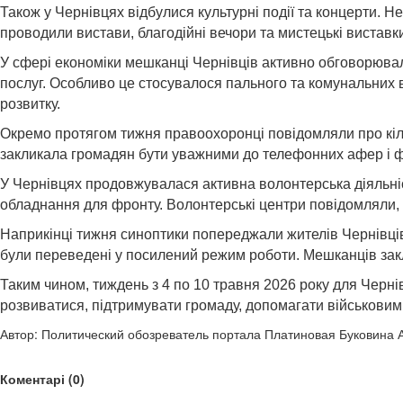
Також у Чернівцях відбулися культурні події та концерти. Н
проводили вистави, благодійні вечори та мистецькі вистав
У сфері економіки мешканці Чернівців активно обговорювали
послуг. Особливо це стосувалося пального та комунальних в
розвитку.
Окремо протягом тижня правоохоронці повідомляли про кіль
закликала громадян бути уважними до телефонних афер і ф
У Чернівцях продовжувалася активна волонтерська діяльніс
обладнання для фронту. Волонтерські центри повідомляли, 
Наприкінці тижня синоптики попереджали жителів Чернівців
були переведені у посилений режим роботи. Мешканців зак
Таким чином, тиждень з 4 по 10 травня 2026 року для Черні
розвиватися, підтримувати громаду, допомагати військови
Автор: Политический обозреватель портала Платиновая Буковина 
Коментарі (0)