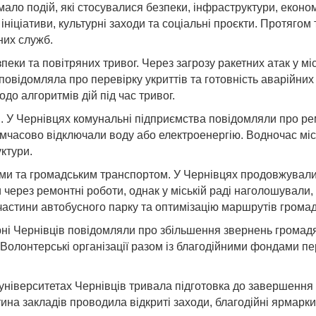
имало подій, які стосувалися безпеки, інфраструктури, еконо
ініціативи, культурні заходи та соціальні проєкти. Протяго
ьних служб.
еки та повітряних тривог. Через загрозу ракетних атак у міс
повідомляла про перевірку укриттів та готовність аварійни
до алгоритмів дій під час тривог.
ті. У Чернівцях комунальні підприємства повідомляли про р
мчасово відключали воду або електроенергію. Водночас міс
ктури.
ми та громадським транспортом. У Чернівцях продовжували
ри через ремонтні роботи, однак у міській раді наголошувал
частини автобусного парку та оптимізацію маршрутів громад
рні Чернівців повідомляли про збільшення звернень громадя
Волонтерські організації разом із благодійними фондами пе
 університетах Чернівців тривала підготовка до завершенн
ина закладів проводила відкриті заходи, благодійні ярмарки 