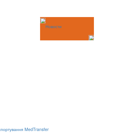
Новости
портування MedTransfer