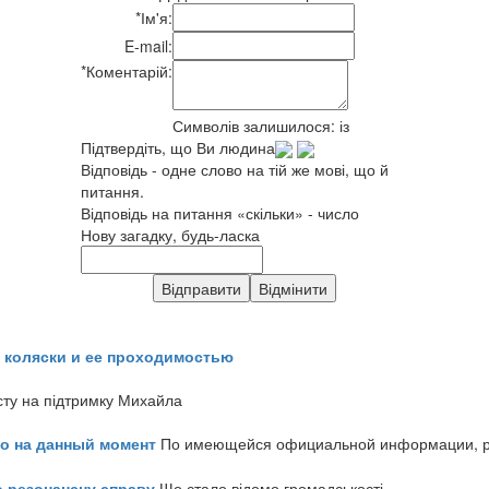
*
Ім'я:
E-mail:
*
Коментарій:
Символів залишилося:
із
Підтвердіть, що Ви людина
Відповідь - одне слово на тій же мові, що й
питання.
Відповідь на питання «скільки» - число
Нову загадку, будь-ласка
 коляски и ее проходимостью
сту на підтримку Михайла
но на данный момент
По имеющейся официальной информации, реч
о резонансну справу
Що стало відомо громадськості