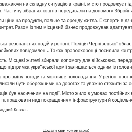
езважаючи на складну ситуацію в країні, місто продовжує пі
ки. Частину зібраних коштів передавали на допомогу Збройн
 ціни на продукти, пальне та оренду житла. Експерти відзн
итрат. Разом із тим місцевий бізнес продовжував адаптувати
ка резонансних подій у регіоні. Поліція Чернівецької обла
ейкових повідомлень. Також правоохоронці посилили контр
ть. Місцеві жителі збирали допомогу для військових, перед
що підтримка української армії залишається одним із голов
 про зміну погоди та можливе похолодання. У регіоні прогн
ликали бути обережними на дорогах та уважно стежити за 
вців був насиченим на події. Місто жило в умовах постійних
м та працювати над покращенням інфраструктури й соціальн
Андрей Коваль
Додати свій коментарій: