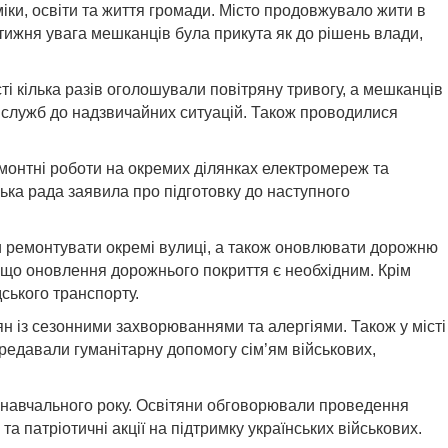
міки, освіти та життя громади. Місто продовжувало жити в
м тижня увага мешканців була прикута як до рішень влади,
ті кілька разів оголошували повітряну тривогу, а мешканців
х служб до надзвичайних ситуацій. Також проводилися
емонтні роботи на окремих ділянках електромереж та
ька рада заявила про підготовку до наступного
 ремонтувати окремі вулиці, а також оновлювати дорожню
и, що оновлення дорожнього покриття є необхідним. Крім
ського транспорту.
н із сезонними захворюваннями та алергіями. Також у місті
редавали гуманітарну допомогу сім’ям військових,
я навчального року. Освітяни обговорювали проведення
та патріотичні акції на підтримку українських військових.