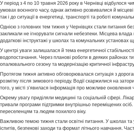
У період з 4 по 10 травня 2026 року в Чернівці відбулося ч
умовах воєнного часу, однак активно розвивалися й місцеві 
так і до ситуації в енергетиці, транспорті та роботі комунал
Однією з головних тем тижня у Чернівцях стали питання безп
закликали не ігнорувати сигнали небезпеки. Місцева влада 
додаткові інструктажі у школах та комунальних установах що
У центрі уваги залишалася й тема енергетичної стабільнос
водопостачання. Через планові роботи в деяких районах ти
опалювального сезону та модернізацію критичної інфрастру
Протягом тижня активно обговорювалася ситуація з дорога
розмітку після зимового періоду. Водії скаржилися на зато
того, у місті з’явилася інформація про можливе оновлення 
Окрему увагу приділяли медицині та соціальній сфері. Ліка
тривали програми підтримки внутрішньо переміщених осіб. 
переселенцям та людям похилого віку.
Важливою темою тижня стали освітні питання. У школах та
іспитів, безпекові заходи та формат літнього навчання. Част