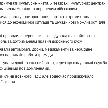
дтримувати культурне життя. У театрах і культурних центрах
им силам України та пораненим військовим.
ачали поступове зростання вартості окремих товарів і
ся до економічної ситуації та шукати нові можливості для
сті проводила перевірки, розслідувала шахрайства та
оль за дотриманням правил дорожнього руху.
авали автомобілі, дрони, медикаменти та необхідне
них напрямків роботи громади.
озували дощі та сильний вітер, через що комунальні служби
офіційними повідомленнями.
 викликів воєнного часу, але водночас продовжувало
ої сфери.