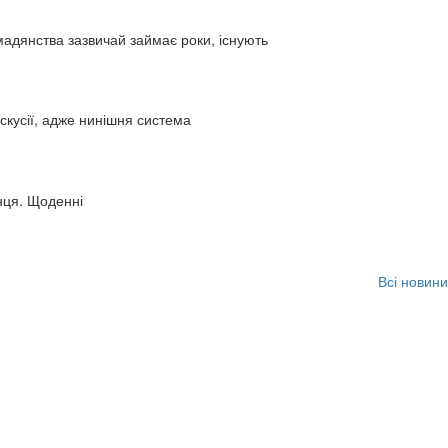
адянства зазвичай займає роки, існують
искусії, адже нинішня система
нця. Щоденні
Всі новини