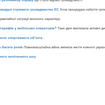
айшвидше отримати громадянство ЄС
Хоча процедура набуття гром
звичайної ситуації воєнного характеру.
ь тарифів у мобільних операторів?
Така ідея викликала активні д
коло спортивного об’єкта
е багато років
Повномасштабна війна змінила життя кожного украї
ного політичного шоу