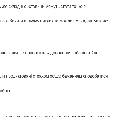
Але складні обставини можуть стати точкою
кщо ж бачити в ньому виклик та можливість адаптуватися,
равою, яка не приносить задоволення, або постійно
були продиктовані страхом осуду, бажанням сподобатися
собою.
туватися до нових обставин, легше переживають складні