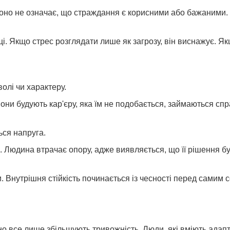
но не означає, що страждання є корисними або бажаними. 
і. Якщо стрес розглядати лише як загрозу, він виснажує. Я
олі чи характеру.
они будують кар'єру, яка їм не подобається, займаються сп
ься напруга.
я. Людина втрачає опору, адже виявляється, що її рішення 
и. Внутрішня стійкість починається із чесності перед самим 
о все лише збільшують тривожність. Люди, які вміють адап