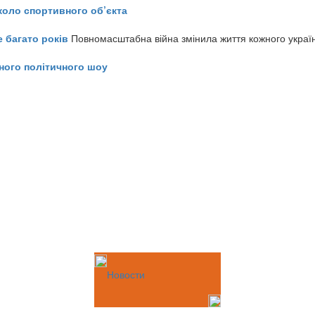
коло спортивного об’єкта
е багато років
Повномасштабна війна змінила життя кожного украї
ного політичного шоу
Новости