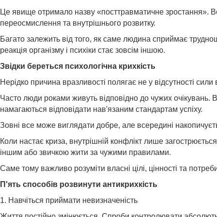
Це явище отримало назву «посттравматичне зростання». Во
переосмислення та внутрішнього розвитку.
Багато залежить від того, як саме людина сприймає труднощ
реакція організму і психіки стає зовсім іншою.
Звідки береться психологічна крихкість
Нерідко причина вразливості полягає не у відсутності сили в
Часто люди роками живуть відповідно до чужих очікувань. В
намагаються відповідати нав'язаним стандартам успіху.
Зовні все може виглядати добре, але всередині накопичуєт
Коли настає криза, внутрішній конфлікт лише загострюєтьс
іншим або звичкою жити за чужими правилами.
Саме тому важливо розуміти власні цілі, цінності та потреб
П'ять способів розвинути антикрихкість
1. Навчіться приймати невизначеність
Життя постійно змінюється. Спроби контролювати абсолютн