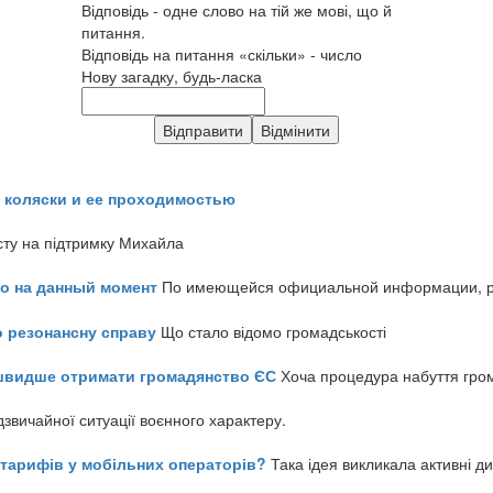
Відповідь - одне слово на тій же мові, що й
питання.
Відповідь на питання «скільки» - число
Нову загадку, будь-ласка
 коляски и ее проходимостью
сту на підтримку Михайла
но на данный момент
По имеющейся официальной информации, реч
о резонансну справу
Що стало відомо громадськості
айшвидше отримати громадянство ЄС
Хоча процедура набуття гром
звичайної ситуації воєнного характеру.
ь тарифів у мобільних операторів?
Така ідея викликала активні д