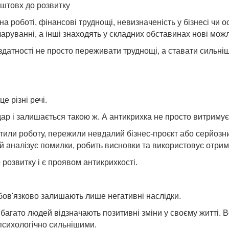
оштовх до розвитку
 роботі, фінансові труднощі, невизначеність у бізнесі чи ос
аруванні, а інші знаходять у складних обставинах нові можл
датності не просто переживати труднощі, а ставати сильні
е різні речі.
ар і залишається такою ж. А антикрихка не просто витримує 
ратили роботу, пережили невдалий бізнес-проєкт або серйоз
ий аналізує помилки, робить висновки та використовує отри
розвитку і є проявом антикрихкості.
обов'язково залишають лише негативні наслідки.
агато людей відзначають позитивні зміни у своєму житті. В
психологічно сильнішими.