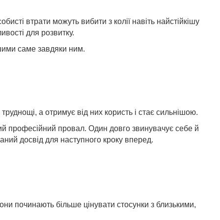
обисті втрати можуть вибити з колії навіть найстійкішу
ивості для розвитку.
шими саме завдяки ним.
труднощі, а отримує від них користь і стає сильнішою.
ний професійний провал. Один довго звинувачує себе й
маний досвід для наступного кроку вперед.
они починають більше цінувати стосунки з близькими,