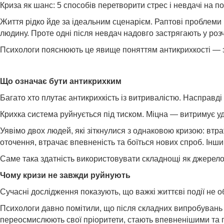
Криза як шанс: 5 способів перетворити стрес і невдачі на п
Життя рідко йде за ідеальним сценарієм. Раптові проблеми на
людину. Проте одні після невдач надовго застрягають у розч
Психологи пояснюють це явище поняттям антикрихкості — з
Що означає бути антикрихким
Багато хто плутає антикрихкість із витривалістю. Насправді ц
Крихка система руйнується під тиском. Міцна — витримує уд
Уявімо двох людей, які зіткнулися з однаковою кризою: вт
оточення, втрачає впевненість та боїться нових спроб. Інш
Саме така здатність використовувати складнощі як джерело 
Чому кризи не завжди руйнують
Сучасні дослідження показують, що важкі життєві події не 
Психологи давно помітили, що після складних випробувань б
переосмислюють свої пріоритети, стають впевненішими та 