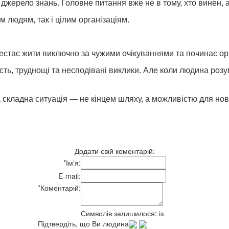
джерело знань. Головне питання вже не в тому, хто винен, а
 людям, так і цілим організаціям.
стає жити виключно за чужими очікуваннями та починає оріє
ість, труднощі та несподівані виклики. Але коли людина розу
а складна ситуація — не кінцем шляху, а можливістю для нов
Додати свій коментарій:
*
Ім'я:
E-mail:
*
Коментарій:
Символів залишилося:
із
Підтвердіть, що Ви людина