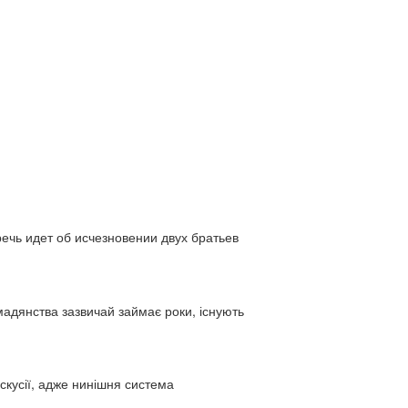
ь идет об исчезновении двух братьев
адянства зазвичай займає роки, існують
искусії, адже нинішня система