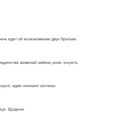
ь идет об исчезновении двух братьев
адянства зазвичай займає роки, існують
искусії, адже нинішня система
нця. Щоденні