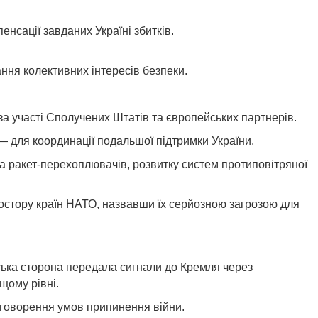
нсації завданих Україні збитків.
ння колективних інтересів безпеки.
за участі Сполучених Штатів та європейських партнерів.
— для координації подальшої підтримки України.
 ракет-перехоплювачів, розвитку систем протиповітряної
ростору країн НАТО, назвавши їх серйозною загрозою для
нська сторона передала сигнали до Кремля через
щому рівні.
обговорення умов припинення війни.