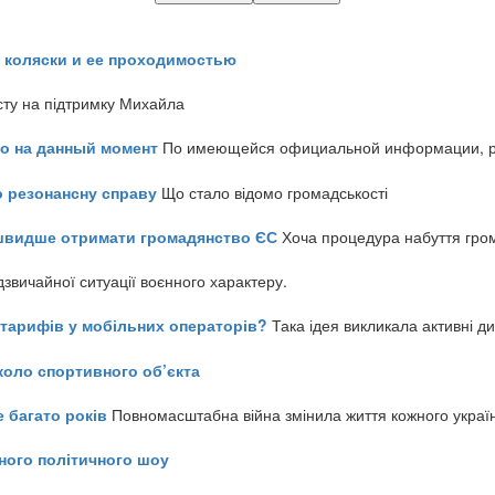
 коляски и ее проходимостью
сту на підтримку Михайла
но на данный момент
По имеющейся официальной информации, реч
о резонансну справу
Що стало відомо громадськості
айшвидше отримати громадянство ЄС
Хоча процедура набуття гром
звичайної ситуації воєнного характеру.
ь тарифів у мобільних операторів?
Така ідея викликала активні д
коло спортивного об’єкта
е багато років
Повномасштабна війна змінила життя кожного украї
ного політичного шоу