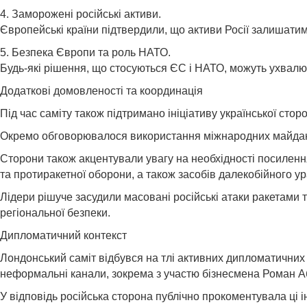
4. Заморожені російські активи.
Європейські країни підтвердили, що активи Росії залишатим
5. Безпека Європи та роль НАТО.
Будь-які рішення, що стосуються ЄС і НАТО, можуть ухвалю
Додаткові домовленості та координація
Під час саміту також підтримано ініціативу української ст
Окремо обговорювалося використання міжнародних майданчик
Сторони також акцентували увагу на необхідності посилен
та протиракетної оборони, а також засобів далекобійного у
Лідери рішуче засудили масовані російські атаки ракетами
регіональної безпеки.
Дипломатичний контекст
Лондонський саміт відбувся на тлі активних дипломатичних 
неформальні канали, зокрема з участю бізнесмена Роман А
У відповідь російська сторона публічно прокоментувала ці 