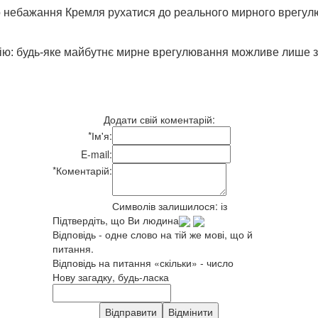
ро небажання Кремля рухатися до реального мирного врегул
ицію: будь-яке майбутнє мирне врегулювання можливе лише 
Додати свій коментарій:
*
Ім'я:
E-mail:
*
Коментарій:
Символів залишилося:
із
Підтвердіть, що Ви людина
Відповідь - одне слово на тій же мові, що й
питання.
Відповідь на питання «скільки» - число
Нову загадку, будь-ласка