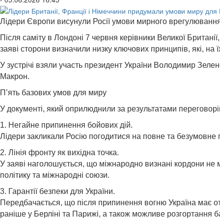
Лідери Європи висунули Росії умови мирного врегулювання 
Після саміту в Лондоні 7 червня керівники Великої Британі
заяві сторони визначили низку ключових принципів, які, на
У зустрічі взяли участь президент України Володимир Зелен
Макрон.
П’ять базових умов для миру
У документі, який оприлюднили за результатами переговорі
1. Негайне припинення бойових дій.
Лідери закликали Росію погодитися на повне та безумовне
2. Лінія фронту як вихідна точка.
У заяві наголошується, що міжнародно визнані кордони не
політику та міжнародні союзи.
3. Гарантії безпеки для України.
Передбачається, що після припинення вогню Україна має от
раніше у Берліні та Парижі, а також можливе розгортання б