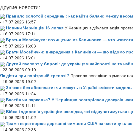
Другие новости:
Правило золотой середины: как найти баланс между весом
- 17.07.2026 16:57
Новини Чернівців 16 липня
У Чернівцях відбулася акція проте
- 16.07.2026 17:11
Братья Мосейчуки: похищение из Калиновки — что извест
- 15.07.2026 16:03
Брати Мосейчуки: викрадення з Калинівки — що відомо пр
- 14.07.2026 16:01
Другий паспорт у Європі: де українцям найпростіше та н
- 23.06.2026 09:10
Як діяти при повітряній тревозі?
Правила поведінки в умовах над
- 19.06.2026 19:02
Зв’язок без абонплати: чи можуть в Україні змінити модел
- 17.06.2026 11:24
Басейн чи парковка? У Чернівцях розгорілася дискусія нав
- 15.06.2026 11:11
Війна і здоров’я українців: наслідки, які відчуватимуться щ
- 15.06.2026 11:02
Трамп перетворює державні символи США на частину влас
- 14.06.2026 22:38