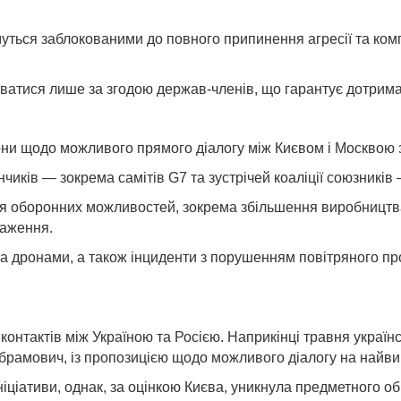
уться заблокованими до повного припинення агресії та компе
ватися лише за згодою держав-членів, що гарантує дотрима
орони щодо можливого прямого діалогу між Києвом і Москвою 
ів — зокрема самітів G7 та зустрічей коаліції союзників 
ня оборонних можливостей, зокрема збільшення виробництва
раження.
 та дронами, а також інциденти з порушенням повітряного п
контактів між Україною та Росією. Наприкінці травня украї
брамович, із пропозицією щодо можливого діалогу на найви
ініціативи, однак, за оцінкою Києва, уникнула предметного 