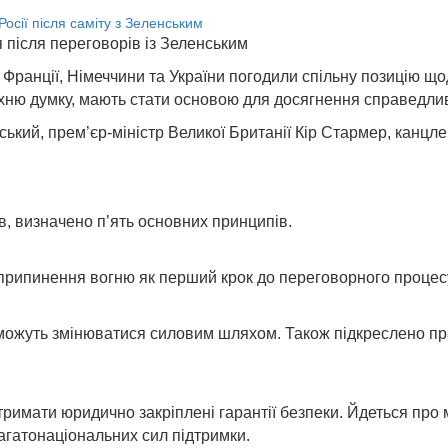
після переговорів із Зеленським
ї, Франції, Німеччини та України погодили спільну позицію 
 їхню думку, мають стати основою для досягнення справедли
ський, прем’єр-міністр Великої Британії Кір Стармер, канц
в, визначено п’ять основних принципів.
 припинення вогню як перший крок до переговорного процес
 можуть змінюватися силовим шляхом. Також підкреслено пр
римати юридично закріплені гарантії безпеки. Йдеться про 
агатонаціональних сил підтримки.