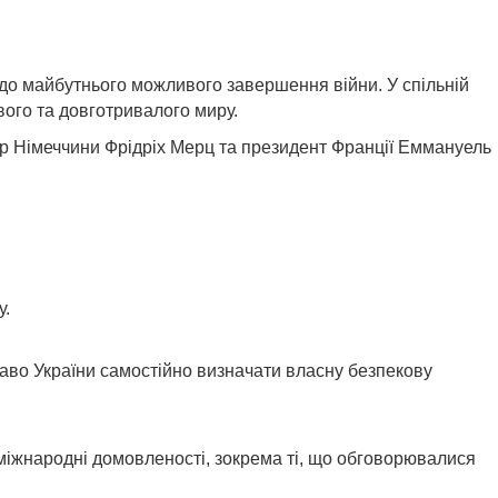
щодо майбутнього можливого завершення війни. У спільній
вого та довготривалого миру.
лер Німеччини Фрідріх Мерц та президент Франції Еммануель
у.
аво України самостійно визначати власну безпекову
міжнародні домовленості, зокрема ті, що обговорювалися