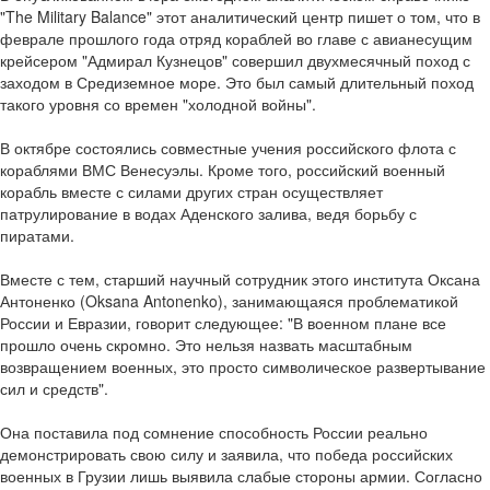
"The Military Balance" этот аналитический центр пишет о том, что в
феврале прошлого года отряд кораблей во главе с авианесущим
крейсером "Адмирал Кузнецов" совершил двухмесячный поход с
заходом в Средиземное море. Это был самый длительный поход
такого уровня со времен "холодной войны".
В октябре состоялись совместные учения российского флота с
кораблями ВМС Венесуэлы. Кроме того, российский военный
корабль вместе с силами других стран осуществляет
патрулирование в водах Аденского залива, ведя борьбу с
пиратами.
Вместе с тем, старший научный сотрудник этого института Оксана
Антоненко (Oksana Antonenko), занимающаяся проблематикой
России и Евразии, говорит следующее: "В военном плане все
прошло очень скромно. Это нельзя назвать масштабным
возвращением военных, это просто символическое развертывание
сил и средств".
Она поставила под сомнение способность России реально
демонстрировать свою силу и заявила, что победа российских
военных в Грузии лишь выявила слабые стороны армии. Согласно