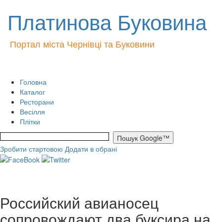
Платинова Буковина
Портал міста Чернівці та Буковини
Головна
Каталог
Ресторани
Весілля
Плітки
Зробити стартовою
Додати в обрані
Российский авианосец
сопровождают два буксира на