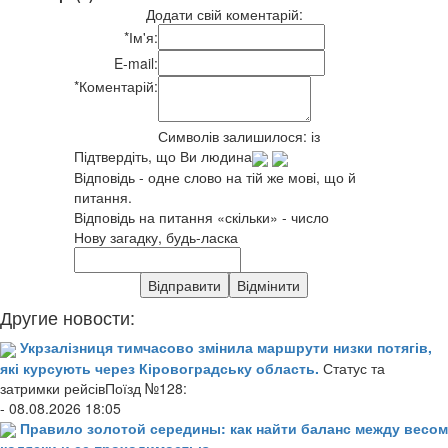
Додати свій коментарій:
*
Ім'я:
E-mail:
*
Коментарій:
Символів залишилося:
із
Підтвердіть, що Ви людина
Відповідь - одне слово на тій же мові, що й
питання.
Відповідь на питання «скільки» - число
Нову загадку, будь-ласка
Другие новости:
Укрзалізниця тимчасово змінила маршрути низки потягів,
які курсують через Кіровоградську область.
Статус та
затримки рейсівПоїзд №128:
- 08.08.2026 18:05
Правило золотой середины: как найти баланс между весом
коляски и ее проходимостью