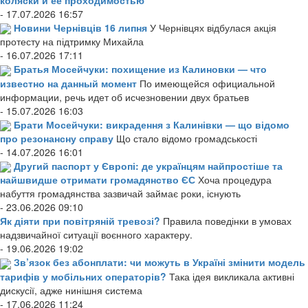
- 17.07.2026 16:57
Новини Чернівців 16 липня
У Чернівцях відбулася акція
протесту на підтримку Михайла
- 16.07.2026 17:11
Братья Мосейчуки: похищение из Калиновки — что
известно на данный момент
По имеющейся официальной
информации, речь идет об исчезновении двух братьев
- 15.07.2026 16:03
Брати Мосейчуки: викрадення з Калинівки — що відомо
про резонансну справу
Що стало відомо громадськості
- 14.07.2026 16:01
Другий паспорт у Європі: де українцям найпростіше та
найшвидше отримати громадянство ЄС
Хоча процедура
набуття громадянства зазвичай займає роки, існують
- 23.06.2026 09:10
Як діяти при повітряній тревозі?
Правила поведінки в умовах
надзвичайної ситуації воєнного характеру.
- 19.06.2026 19:02
Зв’язок без абонплати: чи можуть в Україні змінити модель
тарифів у мобільних операторів?
Така ідея викликала активні
дискусії, адже нинішня система
- 17.06.2026 11:24