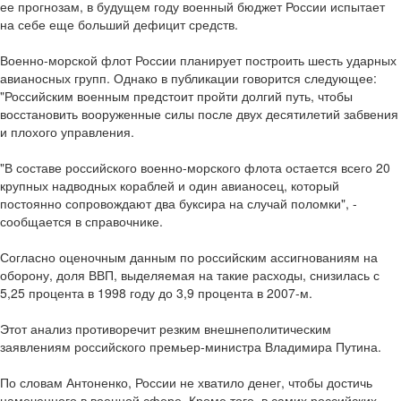
ее прогнозам, в будущем году военный бюджет России испытает
на себе еще больший дефицит средств.
Военно-морской флот России планирует построить шесть ударных
авианосных групп. Однако в публикации говорится следующее:
"Российским военным предстоит пройти долгий путь, чтобы
восстановить вооруженные силы после двух десятилетий забвения
и плохого управления.
"В составе российского военно-морского флота остается всего 20
крупных надводных кораблей и один авианосец, который
постоянно сопровождают два буксира на случай поломки", -
сообщается в справочнике.
Согласно оценочным данным по российским ассигнованиям на
оборону, доля ВВП, выделяемая на такие расходы, снизилась с
5,25 процента в 1998 году до 3,9 процента в 2007-м.
Этот анализ противоречит резким внешнеполитическим
заявлениям российского премьер-министра Владимира Путина.
По словам Антоненко, России не хватило денег, чтобы достичь
намеченного в военной сфере. Кроме того, в самих российских