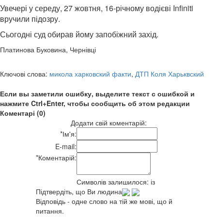
Увечері у середу, 27 жовтня, 16-річному водієві Infiniti
вручили підозру.
Сьогодні суд обирав йому запобіжний захід.
Платинова Буковина, Чернівці
Ключові слова:
микола харковский факти
,
ДТП Коля Харьквский
Если вы заметили ошибку, выделите текст с ошибкой и
нажмите Ctrl+Enter, чтобы сообщить об этом редакции
Коментарі (0)
Додати свій коментарій:
*
Ім'я:
E-mail:
*
Коментарій:
Символів залишилося:
із
Підтвердіть, що Ви людина
Відповідь - одне слово на тій же мові, що й
питання.