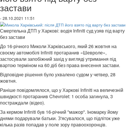
застави
- 28.10.2021 11:51
Смертельна ДТП у Харкові: водія Infiniti суд узяв під варту
без застави
До 16-річного Миколи Харківського, який 26 жовтня на
своєму автомобілі Infiniti протаранив «Шевроле»,
застосували запобіжний захід у вигляді утримання під
вартою терміном на 60 діб без права внесення застави.
Відповідне рішення було ухвалено судом у четвер, 28
жовтня.
Раніше повідомлялося, що у Харкові Infiniti на величезній
швидкості протаранив Chevrolet: 1 особа загинула, 3
постраждали (відео).
За кермом Infiniti був 16-річний "мажор". Іномарку йому
днями подарували батьки. З'ясувалося, що підліток уже
кілька разів попадав у поле зору правоохоронців.