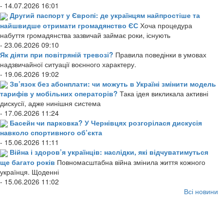
- 14.07.2026 16:01
Другий паспорт у Європі: де українцям найпростіше та
найшвидше отримати громадянство ЄС
Хоча процедура
набуття громадянства зазвичай займає роки, існують
- 23.06.2026 09:10
Як діяти при повітряній тревозі?
Правила поведінки в умовах
надзвичайної ситуації воєнного характеру.
- 19.06.2026 19:02
Зв’язок без абонплати: чи можуть в Україні змінити модель
тарифів у мобільних операторів?
Така ідея викликала активні
дискусії, адже нинішня система
- 17.06.2026 11:24
Басейн чи парковка? У Чернівцях розгорілася дискусія
навколо спортивного об’єкта
- 15.06.2026 11:11
Війна і здоров’я українців: наслідки, які відчуватимуться
ще багато років
Повномасштабна війна змінила життя кожного
українця. Щоденні
- 15.06.2026 11:02
Всі новини