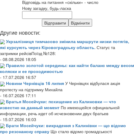
Відповідь на питання «скільки» - число
Нову загадку, будь-ласка
Другие новости:
Укрзалізниця тимчасово змінила маршрути низки потягів,
які курсують через Кіровоградську область.
Статус та
затримки рейсівПоїзд №128:
- 08.08.2026 18:05
Правило золотой середины: как найти баланс между весом
коляски и ее проходимостью
- 17.07.2026 16:57
Новини Чернівців 16 липня
У Чернівцях відбулася акція
протесту на підтримку Михайла
- 16.07.2026 17:11
Братья Мосейчуки: похищение из Калиновки — что
известно на данный момент
По имеющейся официальной
информации, речь идет об исчезновении двух братьев
- 15.07.2026 16:03
Брати Мосейчуки: викрадення з Калинівки — що відомо
про резонансну справу
Що стало відомо громадськості