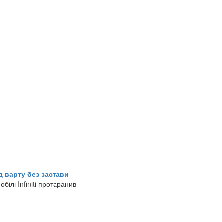
д варту без застави
білі Infiniti протаранив